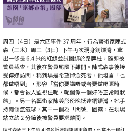
周四（4日）是六四事件 37 周年，行為藝術家陳式
森（三木）周三（3日）下午再次現身銅鑼灣，拿
出一條長 6.4 米的紅線並試圖綁於路牌柱，隨即被
警員截查，其後在警員尾隨下離開。陳式森事後接
受傳媒訪問，稱到場是希望悼念死者，他坦言「乜
都做唔到」，形容「當你要講嘢或者要做嘢嘅時
候，都會被人監視住呢，呢個係一個好唔正常嘅狀
態」。另一名藝術家陳美彤傍晚抵達銅鑼灣，她手
持兩個氫氣球，其中一個為「問號」圖案，在現場
站立約 2 分鐘後被警員要求離開。
陳式森周三下午約 4 時多抵達銅鑼灣東角道，他拿出一條紅