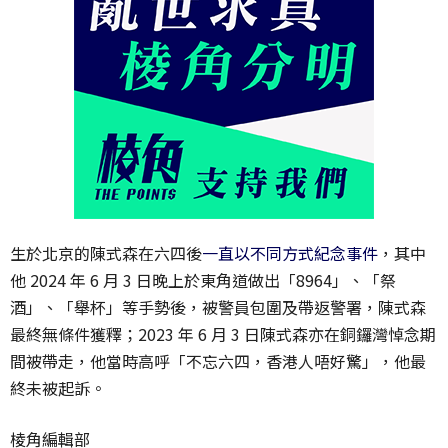
生於北京的陳式森在六四後
一直以不同方式紀念事件
，其中
他 2024 年 6 月 3 日晚上於東角道做出「8964」、「祭
酒」、「舉杯」等手勢後，被警員包圍及帶返警署，陳式森
最終無條件獲釋；2023 年 6 月 3 日陳式森亦在銅鑼灣悼念期
間被帶走，他當時高呼「不忘六四，香港人唔好驚」，他最
終未被起訴。
棱角編輯部