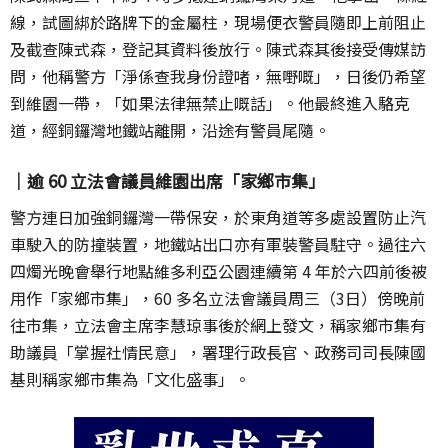
線，試圖綁於路牌下的金屬柱，現場便衣警員隨即上前阻止
及截查陳式森，登記其資料後放行。陳式森其後接受傳媒訪
問，他稱警方「淨係查我身份證啫，無嘢嘅」，日後仍希望
到維園一帶，「如果法律無禁止嘅話」。他最終進入駱克
道，經銅鑼灣地鐵站離開，沿途有警員尾隨。
｜逾 60 立法會議員維園出席「家鄉市集」
警方連日加強銅鑼灣一帶保安，於東角道等多處設置防止汽
車駛入的防撞裝置，地鐵站出口亦有軍裝警員駐守。過往六
四燭光晚會舉行地點維多利亞公園連續第 4 年於六四前後被
用作「家鄉市集」，60 多名立法會議員周三（3日）傍晚前
往市集，立法會主席李慧琼事後於網上發文，稱家鄉市集有
助議員「掌握社情民意」，署理行政長官、政務司司長陳國
基則稱家鄉市集為「文化盛事」。