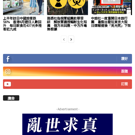
上半年訪日中國旅客跌
路透社指俄軍組團赴華受
中旅社一度重開日本旅行
56% 香港6月遊日人數回
訓 解放軍講授輻射生化知
團 暑假出發玩東京大阪
升 每日飲食花437元多陸
識 俄方未回應、中方斥毫
日媒報道後「見光死」下架
客近九成
無根據
讚好
跟隨
訂閱
廣告
- Advertisement -