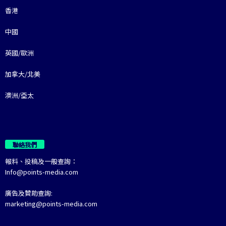
香港
中國
英國/歐洲
加拿大/北美
澳洲/亞太
聯絡我們
報料、投稿及一般查詢：
Info@points-media.com
廣告及贊助查詢:
marketing@points-media.com