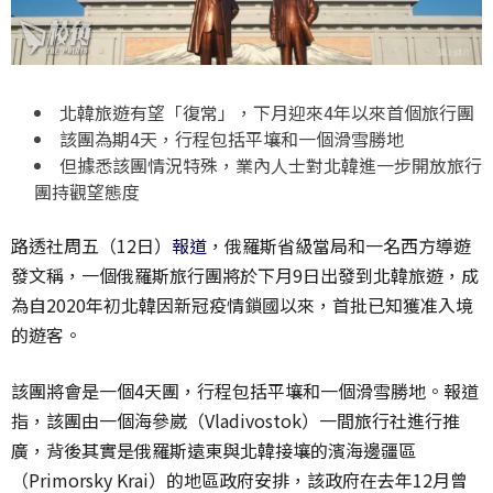
北韓旅遊有望「復常」，下月迎來4年以來首個旅行團
該團為期4天，行程包括平壤和一個滑雪勝地
但據悉該團情況特殊，業內人士對北韓進一步開放旅行
團持觀望態度
路透社周五（12日）
報道
，俄羅斯省級當局和一名西方導遊
發文稱，一個俄羅斯旅行團將於下月9日出發到北韓旅遊，成
為自2020年初北韓因新冠疫情鎖國以來，首批已知獲准入境
的遊客。
該團將會是一個4天團，行程包括平壤和一個滑雪勝地。報道
指，該團由一個海參崴（Vladivostok）一間旅行社進行推
廣，背後其實是俄羅斯遠東與北韓接壤的濱海邊疆區
（
Primorsky Krai
）的地區政府安排，該政府在去年12月曾