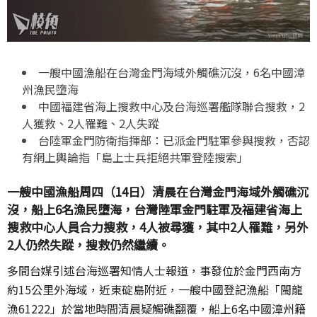
一艘中國漁船在台灣金門海域外觸礁沉沒，6名中國漳
州漁民墮海
中國福建省海上搜救中心及台海巡署艦隊聯合搜救，2
人獲救、2人罹難、2人失蹤
台陸軍金門防衛指揮部：已派金門駐軍參與搜救，否認
有網上輿論指「島上士兵拒絕共軍登陸搜索」
一艘中國漁船周四（14日）清晨在台灣金門海域外觸礁沉
沒，船上6名漁民墮海，台灣陸軍金門駐軍及福建省海上
搜救中心人員合力搜救，4人被尋獲，其中2人罹難，另外
2人仍然失蹤，搜救仍然繼續。
多間台媒引述台海巡署知情人士報道，事發位於金門西南方
約15公里外海域，近東碇島附近，一艘中國登記漁船「閩龍
漁61222」於當地時間清晨疑觸礁翻覆，船上6名中國漳州籍