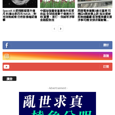
SpaceX 火箭殘骸疑意外撞
中國加強審查富豪海外投資
西環電車撞斃3歲女童案 司
月 料撞出新月坑 NASA：對
收益 全球追查數千億美元欠
機囚4周放棄上訴 指法援被
地球無威脅 仍待影像確認撞
稅 滙豐、渣打、保誠等涉華
拒無錢繼續 香港電車續支援
擊
金融股急挫
涉事司機 安排非駕駛職...
讚好
跟隨
訂閱
廣告
- Advertisement -