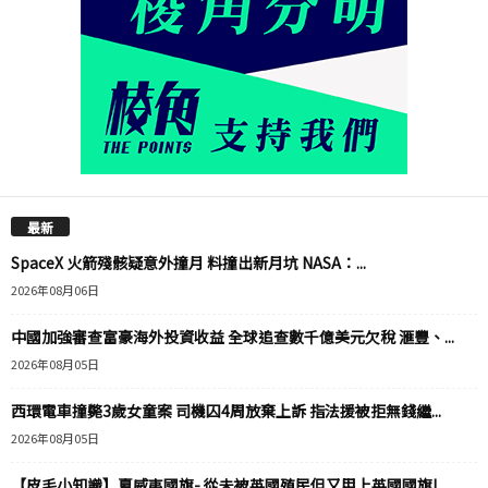
最新
SpaceX 火箭殘骸疑意外撞月 料撞出新月坑 NASA：...
2026年08月06日
中國加強審查富豪海外投資收益 全球追查數千億美元欠稅 滙豐、...
2026年08月05日
西環電車撞斃3歲女童案 司機囚4周放棄上訴 指法援被拒無錢繼...
2026年08月05日
【皮毛小知識】夏威夷國旗- 從未被英國殖民但又用上英國國旗!...