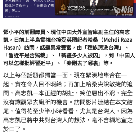
鄧小平的前翻譯員、現任中国大外宣智庫副主任的高志
凱，日前上半島電視台接受英國記者哈桑（Mehdi Raza
Hasan）訪問，話題異常豐富，由「種族清洗台灣」、
「習近平是否獨裁」、「新疆多少人被囚」，到「中国人
可以怎樣批評習近平」、「秦剛去了哪裏」等。
以上每個話題都獨當一面，現在緊湊地集合在一
起，實在令人目不暇給；再加上哈桑尖銳敏捷的追
問，高志凱一本正經的胡扯，笑位層出不窮，完全
沒有讓觀眾去廁所的機會。訪問影片連結在本文結
尾，值得花至少半小時看看，尤其是台灣人，因為
高志凱已將中共對台灣人的想法，毫不含糊地宣之
於口了。