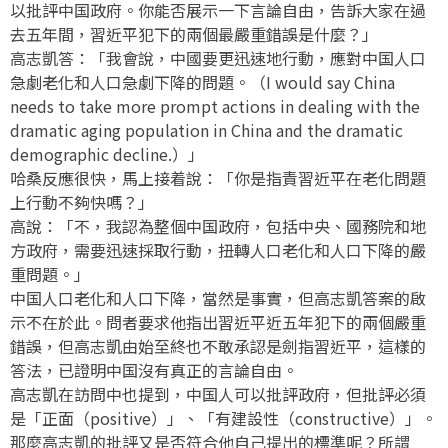
以批評中国政府。你能否展示一下言論自由，告訴大家在過
去五年間，習近平犯下的兩個最嚴重錯誤是什麼？」
高志凱答：「我會說，中國要更迅速地行動，應對中国人口
急劇老化和人口急劇下降的問題。（I would say China
needs to take more prompt actions in dealing with the
dramatic aging population in China and the dramatic
demographic decline.）」
哈桑反應很快，馬上接着說：「你是指責習近平在老化問題
上行動不夠快嗎？」
高說：「不，我認為整個中国政府，包括中央、國務院和地
方政府，需要迅速採取行動，扭轉人口老化和人口下降的嚴
重問題。」
中国人口老化和人口下降，當然是事實，但高志凱答案的啟
示不在於此。問者要求他指出習近平近五年犯下的兩個嚴重
錯誤，但高志凱由始至終也不敢承認是劍指習近平，這樣的
答法，已證明中国沒有真正的言論自由。
高志凱在訪問中也提到，中国人可以批評政府，但批評必須
是「正面（positive）」、「有建設性（constructive）」。
那麼高志凱的批評又是否符合他自己提出的標準呢？所謂