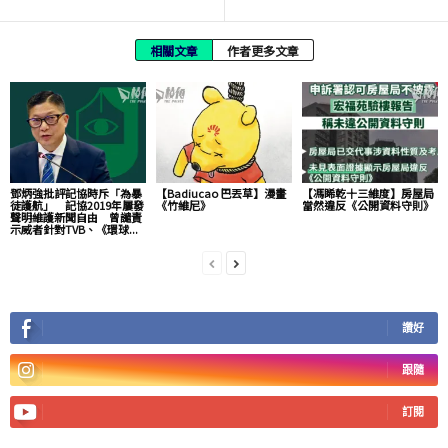
相關文章
作者更多文章
鄧炳強批評記協時斥「為暴
【Badiucao 巴丟草】漫畫
【馮睎乾十三維度】房屋局
徒護航」 記協2019年屢發
《竹維尼》
當然違反《公開資料守則》
聲明維護新聞自由 曾譴責
示威者針對TVB、《環球...
讚好
跟隨
訂閱