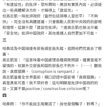
「有建設性」的批評，眾所周知，應該有實質內容，必須提
出一些具體解決方針，才稱得上「建設性」。
但高志凱一味批評政府（當然包括領導人習近平）「不夠
快」，完全沒有具體建議，只會煽動人民對中央政府的鄙視
和憎恨，這算什麼「建設性批評」？連高志凱也無法示範
「安全地」批評中国政府，其他普通人自然更加不可能。
三
哈桑談及中国接連有部長級官員失蹤，追問他們究竟去了哪
裏。
高志凱答：「這意味着中国處理各種腐敗問題，確實是毫不
留情的，就算外交部長和国防部長也不例外。（⋯⋯）聽我
說，貪腐猖獗。（corruption is rampant.）」
高志凱當着全世界面前，親口認證中国官場「貪腐猖獗」，
真是勇氣可嘉！我不禁好奇：這句明顯是批評中国政府的
話，又算不算positive / constructive criticism呢？
四
哈桑問：「你不能說主席撒謊了，說他是個騙子，對嗎？」