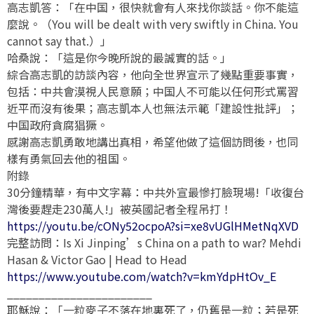
高志凱答：「在中国，很快就會有人來找你談話。你不能這
麼說。（You will be dealt with very swiftly in China. You
cannot say that.）」
哈桑說：「這是你今晚所說的最誠實的話。」
綜合高志凱的訪談內容，他向全世界宣示了幾點重要事實，
包括：中共會漠視人民意願；中国人不可能以任何形式罵習
近平而沒有後果；高志凱本人也無法示範「建設性批評」；
中国政府貪腐猖獗。
感謝高志凱勇敢地講出真相，希望他做了這個訪問後，也同
樣有勇氣回去他的祖国。
附錄
30分鐘精華，有中文字幕：中共外宣最慘打臉現場!「收復台
灣後要趕走230萬人!」被英國記者全程吊打！
https://youtu.be/cONy52ocpoA?si=xe8vUGlHMetNqXVD
完整訪問：Is Xi Jinping’s China on a path to war? Mehdi
Hasan & Victor Gao | Head to Head
https://www.youtube.com/watch?v=kmYdpHtOv_E
_______________________
耶穌說：「一粒麥子不落在地裏死了，仍舊是一粒；若是死