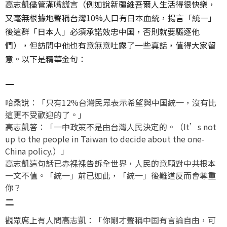
高志凱儘管滿嘴謊言（例如說新疆維吾爾人生活得很快樂，
又毫無根據地聲稱台灣10%人口有日本血統，揚言「統一」
後這群「日本人」必須承諾效忠中国，否則就要驅逐他
們），但訪問中他也有意無意吐露了一些真話，值得大家留
意。以下是精華金句：
一
哈桑說：「只有12%台灣民眾表示希望與中国統一，沒有比
這更不受歡迎的了。」
高志凱答：「一中政策不是由台灣人民決定的。（It’s not
up to the people in Taiwan to decide about the one-
China policy.）」
高志凱這句話已赤裸裸告訴全世界，人民的意願對中共根本
一文不值。「統一」前已如此，「統一」後難道反而會尊重
你？
二
觀眾席上有人問高志凱：「你剛才聲稱中国有言論自由，可