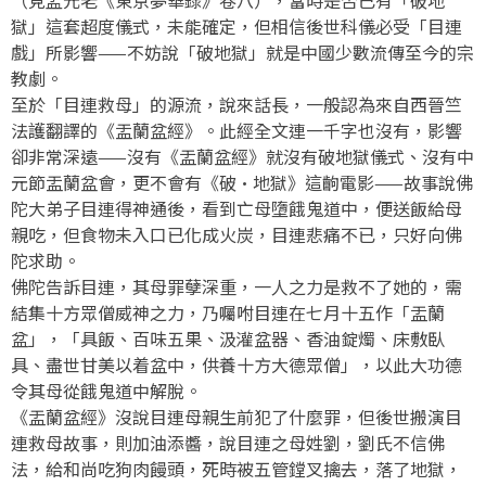
獄」這套超度儀式，未能確定，但相信後世科儀必受「目連
戲」所影響——不妨說「破地獄」就是中國少數流傳至今的宗
教劇。
至於「目連救母」的源流，說來話長，一般認為來自西晉竺
法護翻譯的《盂蘭盆經》。此經全文連一千字也沒有，影響
卻非常深遠——沒有《盂蘭盆經》就沒有破地獄儀式、沒有中
元節盂蘭盆會，更不會有《破·地獄》這齣電影——故事說佛
陀大弟子目連得神通後，看到亡母墮餓鬼道中，便送飯給母
親吃，但食物未入口已化成火炭，目連悲痛不已，只好向佛
陀求助。
佛陀告訴目連，其母罪孽深重，一人之力是救不了她的，需
結集十方眾僧威神之力，乃囑咐目連在七月十五作「盂蘭
盆」，「具飯、百味五果、汲灌盆器、香油錠燭、床敷臥
具、盡世甘美以着盆中，供養十方大德眾僧」，以此大功德
令其母從餓鬼道中解脫。
《盂蘭盆經》沒說目連母親生前犯了什麼罪，但後世搬演目
連救母故事，則加油添醬，說目連之母姓劉，劉氏不信佛
法，給和尚吃狗肉饅頭，死時被五管鏜叉擒去，落了地獄，