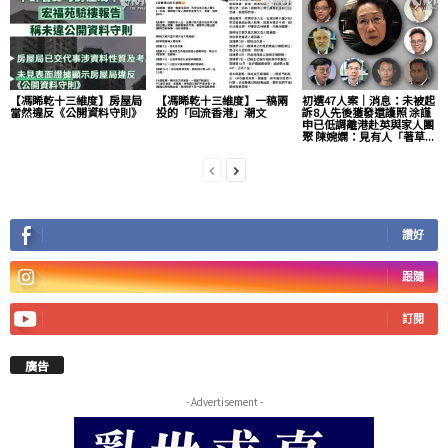
【馮睎乾十三維度】房屋局
【馮睎乾十三維度】一稿兩
初選47人案｜消息：未被起
當然違反《公開資料守則》
投的「回流香港」潮文
訴8人先後獲發還護照 涂謹
申已低調離港赴英與家人團
聚 陳婉嫻：見有人「著草...
讚好
跟隨
訂閱
廣告
- Advertisement -