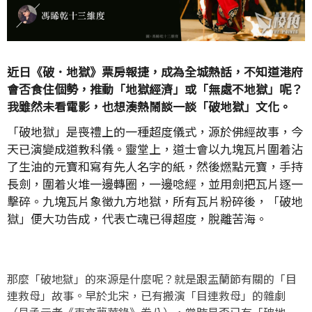
近日《破．地獄》票房報捷，成為全城熱話，不知道港府
會否食住個勢，推動「地獄經濟」或「無處不地獄」呢？
我雖然未看電影，也想湊熱鬧談一談「破地獄」文化。
「破地獄」是喪禮上的一種超度儀式，源於佛經故事，今
天已演變成道教科儀。靈堂上，道士會以九塊瓦片圍着沾
了生油的元寶和寫有先人名字的紙，然後燃點元寶，手持
長劍，圍着火堆一邊轉圈，一邊唸經，並用劍把瓦片逐一
擊碎。九塊瓦片象徵九方地獄，所有瓦片粉碎後，「破地
獄」便大功告成，代表亡魂已得超度，脫離苦海。
那麼「破地獄」的來源是什麼呢？就是跟盂蘭節有關的「目
連救母」故事。早於北宋，已有搬演「目連救母」的雜劇
（見孟元老《東京夢華錄》卷八），當時是否已有「破地