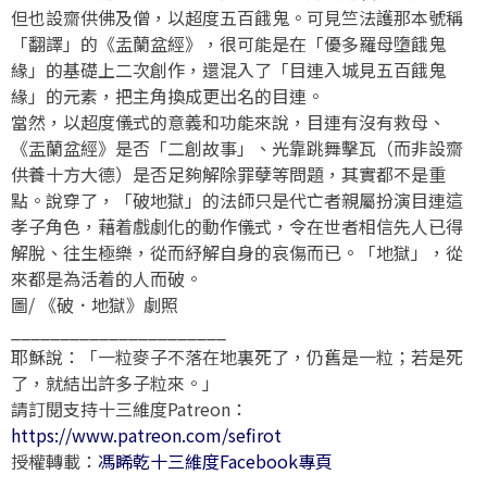
但也設齋供佛及僧，以超度五百餓鬼。可見竺法護那本號稱
「翻譯」的《盂蘭盆經》，很可能是在「優多羅母墮餓鬼
緣」的基礎上二次創作，還混入了「目連入城見五百餓鬼
緣」的元素，把主角換成更出名的目連。
當然，以超度儀式的意義和功能來說，目連有沒有救母、
《盂蘭盆經》是否「二創故事」、光靠跳舞擊瓦（而非設齋
供養十方大德）是否足夠解除罪孽等問題，其實都不是重
點。說穿了，「破地獄」的法師只是代亡者親屬扮演目連這
孝子角色，藉着戲劇化的動作儀式，令在世者相信先人已得
解脫、往生極樂，從而紓解自身的哀傷而已。「地獄」，從
來都是為活着的人而破。
圖/ 《破．地獄》劇照
______________________
耶穌說：「一粒麥子不落在地裏死了，仍舊是一粒；若是死
了，就結出許多子粒來。」
請訂閱支持十三維度Patreon：
https://www.patreon.com/sefirot
授權轉載：
馮睎乾十三維度Facebook專頁