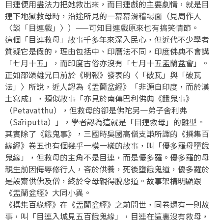
目連便用盡法力把她救出來，而目連戲的主要劇情，就是目
連下地獄救母時，沿途所見的一幕幕滑稽場面（見周作人
〈談「目連戲」〉）——可知目連戲原來也有搞笑情節。
這個「目連救母」故事千多年來深入民心，但近代不少學者
質疑它是假的，理由包括中、印曆法不同，印度佛典不會講
「七月十五」，而印度古俗亦沒有「七月十五盂蘭盆會」。
正如邵頌雄兄日前於《明報》發表的〈「破瓦」與「破瓦
法」〉所說，近人認為《盂蘭盆經》「非源自印度，而於漢
土寫成」，類似故事「亦見於南傳巴利佛典《餓鬼事》
（Petavatthu），但救母的卻是佛陀另一弟子舍利弗
（Sāriputta）」，學者認為這就是「目連救母」的雛型。
其實除了《餓鬼事》，三國時吳國高僧支謙所譯的《撰集百
緣經》卷五也有個幾乎一模一樣的故事，叫「優多羅母墮餓
鬼緣」，但救母的主角不是目連，而是優多羅。優多羅的母
親生前因侮辱修行人，吝於供養，死後墮餓鬼道，優多羅於
是設齋供佛及僧，終於令母親得脫惡道。故事架構明顯跟
《盂蘭盆經》大同小異。
《撰集百緣經》在《盂蘭盆經》之前問世，同卷還有一則故
事，叫「目連入城見五百餓鬼緣」，目連在這裏沒有救母，