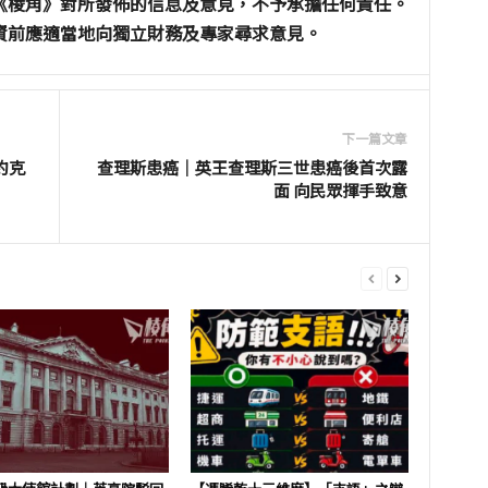
《棱角》對所發佈的信息及意見，不予承擔任何責任。
資前應適當地向獨立財務及專家尋求意見。
下一篇文章
約克
查理斯患癌｜英王查理斯三世患癌後首次露
面 向民眾揮手致意