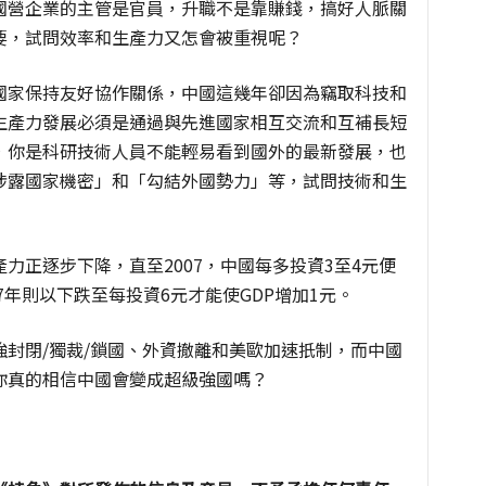
國營企業的主管是官員，升職不是靠賺錢，搞好人脈關
要，試問效率和生產力又怎會被重視呢？
國家保持友好協作關係，中國這幾年卻因為竊取科技和
生產力發展必須是通過與先進國家相互交流和互補長短
，你是科研技術人員不能輕易看到國外的最新發展，也
涉露國家機密」和「勾結外國勢力」等，試問技術和生
力正逐步下降，直至2007，中國每多投資3至4元便
7年則以下跌至每投資6元才能使GDP增加1元。
封閉/獨裁/鎖國、外資撤離和美歐加速扺制，而中國
你真的相信中國會變成超級強國嗎？