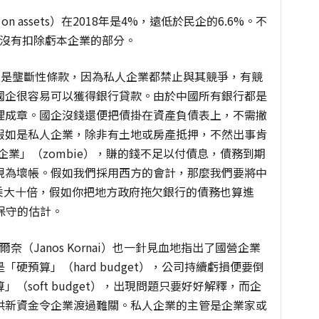
on assets）在2018年是4%，遠低於民企的6.6%。不
該沒有扣除虧本企業的部分。
先是壟斷性條款，因為私人企業都禁止與其競爭，有競
國企很容易可以獲得銀行貸款。由於中國所有銀行都是
理成章。國企沒錢還便把債掛在資產負債表上，不需撇
假如是私人企業，除非有土地或房產抵押，不然出事肯
屍企業」（zombie），賺的錢不足以付債息，債務到期
視為壞帳。假如我們採用西方的會計，那麼我們要將中
要乘大十倍，假如你把地方政府拖欠銀行的債務也算進
保守的估計。
（Janos Kornai）也一針見血地指出了國營企業
硬預算」（hard budget），公司持續虧損便要倒
（soft budget），出現問題只要好好解釋，而企
供新資金令企業渡過難關。私人企業的主管是企業家或