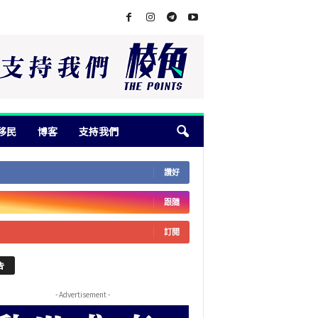
移民
博客
支持我們
讚好
跟隨
訂閱
告
- Advertisement -