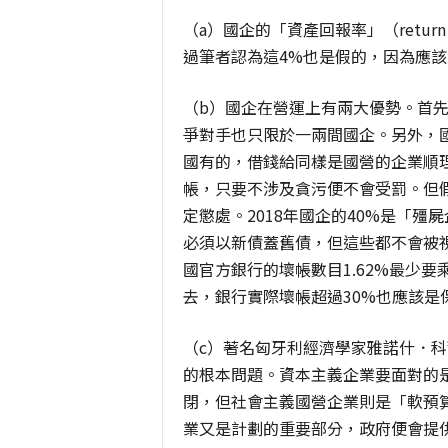
（a）國企的「資產回報率」（return 
過筆者認為這4%也是假的，因為應
（b）國企在營運上有兩大優勢。首
爭對手也只限於一兩間國企。另外，
國有的，借錢給同樣是國營的企業順
帳，只要不涉及貪污便不會受罰。但
定懲處。2018年國企的40%是「殭
必須以新債蓋舊債，但這些都不會被
國官方銀行的壞帳數目1.62%最少
去，銀行實際壞帳超過30%也應該是
（c）著名匈牙利經濟學家雅諾什．科爾奈
的根本問題。資本主義企業要面對的是「
閉，但社會主義國營企業則是「軟預算」
業又是計劃的重要部分，政府便會提