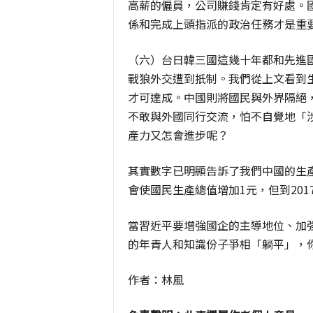
高薪的僱員，公司賺錢肯定有好處。
係和完成上頭指派的政治任務才是重
（六）台日韓三國這幾十年都和先進
戰狼外交遭到扺制。我們從上文看到
才可達成。中國則將國民與外界隔絕
不敢與外國同行交流，怕不自覺地「
產力又怎會進步呢？
其實數字已明顯告訴了我們中國的生產
會使國民生產總值增加1元，但到201
當習近平要增強國企的主導地位、加強
的年青人和知識份子爭相「躺平」，
作者：林風