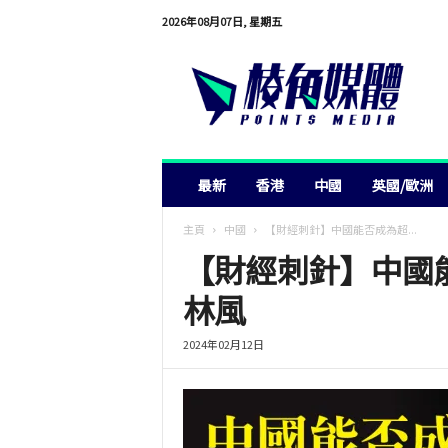
2026年08月07日, 星期五
棱
角
媒
體
最新
香港
中國
英國/歐洲
主頁
中國
【財經刺針】中國能否成為超...
【財經刺針】中國
林風
2024年02月12日