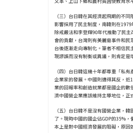
文革、上山下鄉和農村貧困使教育水
（三）台日韓在其經濟起飛期的不同
影響採用了民主制度，南韓則在1979
除戒嚴法和李登輝90年代推動了民
會的貢獻，台灣則有美麗島事件和民眾
台後逐漸走向專制化。筆者不相信民
現謬誤而沒有制衡或異議，則肯定是
（四）台日韓這幾十年都尊重「私有產權」
企業家的發展。中國則適得其反，近
業的回報率和創造就業都是國企的數倍
濟中國營企業應該維持主導地位，正
（五）台日韓不是沒有國營企業，韓
了。現時中國的國企佔GDP的35%
本上是對中國經濟發展的阻礙，原因