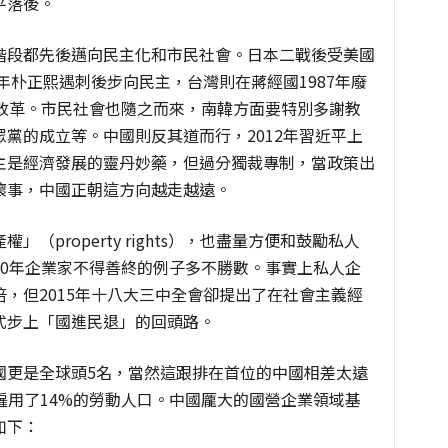
平落後。
階段都先後邁向民主化和市民社會。日本二戰後受美國
年朴正熙遇刺後步向民主，台灣則在蔣經國1987年廢
主改革。市民社會也隨之而來，南韓方面要特別多謝教
黨的成立等。中國則反其道而行，2012年習近平上
主是經濟發展的靈丹妙藥，但過分獨裁專制，當政策出
壞事，中國正朝這方向越走越遠。
（property rights），也盡量方便和鼓勵私人
10年企業家不得善終的例子多不勝數。事實上私人企
，但2015年十八大三中全會卻提出了在社會主義經
式步上「國進民退」的回頭路。
國更是全球頭5名，當然這跟排在首位的中國相差太遠
，僱用了14%的勞動人口。中國龎大的國營企業領域基
如下：