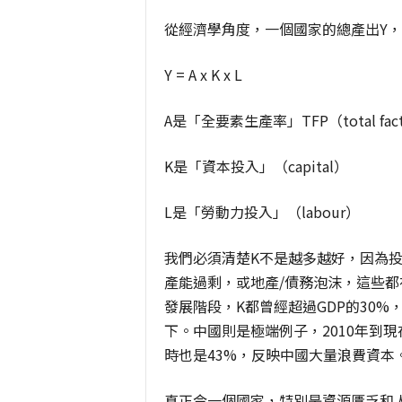
從經濟學角度，一個國家的總產出Y
Y = A x K x L
A是「全要素生產率」TFP（total factor
K是「資本投入」（capital）
L是「勞動力投入」（labour）
我們必須清楚K不是越多越好，因為
產能過剩，或地產/債務泡沫，這些
發展階段，K都曾經超過GDP的30%
下。中國則是極端例子，2010年到現
時也是43%，反映中國大量浪費資本
真正令一個國家，特別是資源匱乏和