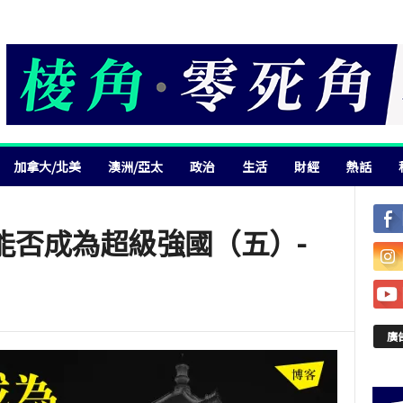
加拿大/北美
澳洲/亞太
政治
生活
財經
熱話
能否成為超級強國（五）-
廣