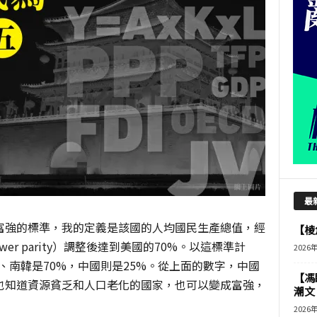
最
富強的標準，我的定義是該國的人均國民生產總值，經
【棱角
power parity）調整後達到美國的70%。以這標準計
2026
0%、南韓是70%，中國則是25%。從上面的數字，中國
【馮
也知道資源貧乏和人口老化的國家，也可以變成富強，
潮文
2026