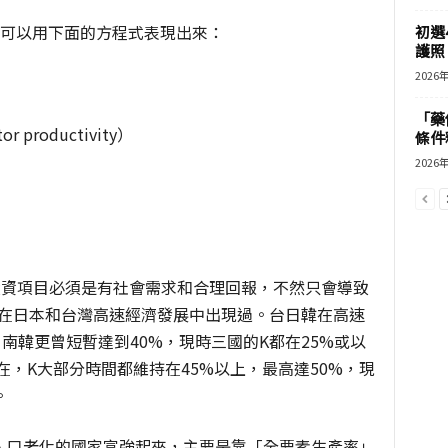
，可以用下面的方程式表現出來：
初選
護照 
2026
「藥
 productivity）
條件
2026
投資項目必須是有社會需求和合理回報，不然只會導致
都在日本和台灣高速經濟發展中出現過。台日韓在高速
，南韓更曾短暫達到40%，現時三國的K都在25%或以
在，K大部分時間都維持在45%以上，最高達50%，現
。
人口老化的國家富強起來，主要是靠「全要素生產率」