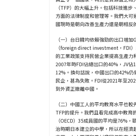
（TFP）的大幅上升。包括科技進步
方面的法律制度和管理等。我們大可
國現時是朝向改善生產力還是朝相反
（一）台日韓均依賴強勁的出口增加G
（foreign direct investmen
的工業政策支持民營企業提高生產力和
2007年時FDI佔總出口的40%，JV佔
12%。換句話說，中國出口的42%
民企，甚為失敗。FDI從2021年至20
到外資正撤離中國。
（二）中國工人的平均教育水平也較
TFP的提升。我們且看完成高中教育
（OECD）35成員國的平均是76%，
治時期日本建立的中學，所以在經濟起