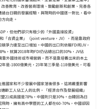
、改善教育、改善營商環境、鼓勵創新和創業、完善各
通過台日韓的發展經驗，與現時的中國逐一對比，看中
的方向走。
DP，但他們卻只有極少的「外國直接投資」
t，FDI）和「合資企業」（joint venture，JV），而是靠政府
競爭力達至出口增加。中國的出口則依賴FDI和JV，
18%，就算2018年時FDI仍佔總出口的30%，JV佔
仍需靠外國技術或市場營銷，而不是靠培養出來的本土
22年是-1800億美元，23年第三季是-118億美元，可看
先進國家和不少發展中國家落後很多，這將嚴重影響
的適齡工人佔工人的比例，「經濟合作及發展組織」
歐盟21成員國是78%，中國則只是30%。台韓因為日
飛時，擁有高中學歷的工人都在60-70%，中國卻因