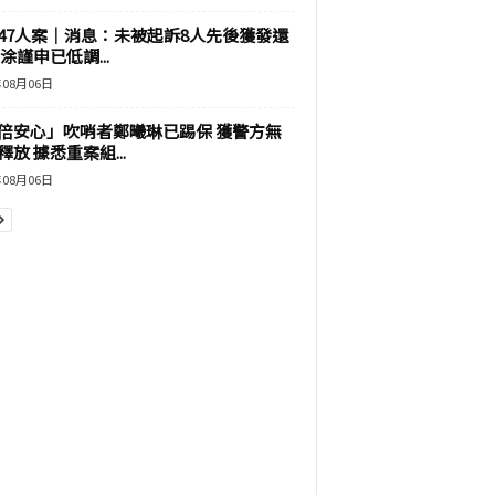
47人案｜消息：未被起訴8人先後獲發還
涂謹申已低調...
年08月06日
倍安心」吹哨者鄭曦琳已踢保 獲警方無
釋放 據悉重案組...
年08月06日