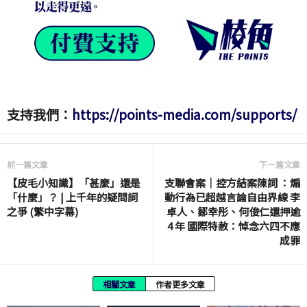
支持我們：
https://points-media.com/supports/
前一篇文章
下一篇文章
【皮毛小知識】「甚麼」還是
支聯會案｜控方結案陳詞 ：煽
「什麼」？ | 上千年的疑問詞
動行為已超越言論自由界線 李
之爭 (繁中字幕)
卓人、鄒幸彤、何俊仁還押逾
4 年 國際特赦：悼念六四不應
成罪
相關文章
作者更多文章