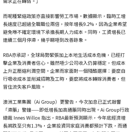
需求正在轉弱。」
而呢種緊縮政策亦直接影響勞工市場。數據顯示，
臨時工增
長速度已超過全職職位兩倍，按年增長9.2%，
因為企業希望
避免喺不確定環境下承擔長期人力成本。同時，
工資增長已
連續三個月停滯，幾乎睇唔到改善跡象。
RBA亦承認，全球局勢緊張加上本地生活成本危機，
已經打
擊企業及消費者信心。雖然唔少公司收入仍算穩定，
但成本
上升正壓縮利潤空間。企業而家面對一個殘酷選擇：
要麼自
行吸收成本並削減招聘及工時，要麼將成本轉嫁消費者，
但
冒住流失客戶風險。
澳洲工業集團（Ai Group）更警告，今次加息已正式敲響
「滯脹」警鐘——
即低增長加高通脹同時出現。Ai Group行政
總裁 Innes Willox 指出，RBA最新預測顯示，今年底經濟增
長將跌至只有1.3%，
企業投資同家庭消費都預計下跌，而通