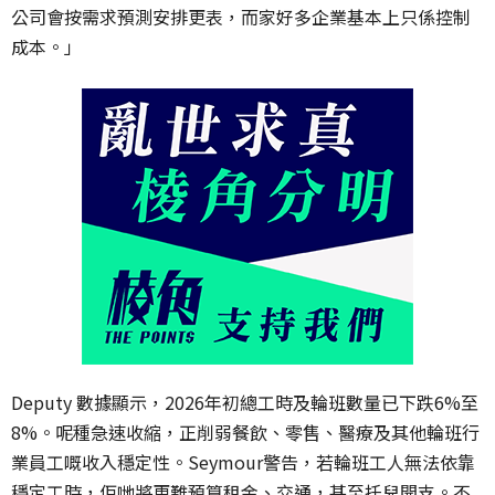
公司會按需求預測安排更表，
而家好多企業基本上只係控制
成本。」
Deputy 數據顯示，2026年初總工時及輪班數量已下跌6%至
8%。
呢種急速收縮，正削弱餐飲、零售、
醫療及其他輪班行
業員工嘅收入穩定性。Seymour警告，
若輪班工人無法依靠
穩定工時，佢哋將更難預算租金、交通，
甚至托兒開支。不