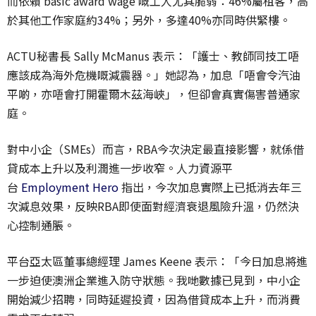
而依賴 basic award wage 嘅工人尤其脆弱：46%屬租客，高
於其他工作家庭約34%；
另外，多達40%亦同時供緊樓。
ACTU秘書長 Sally McManus 表示：「護士、教師同技工唔
應該成為海外危機嘅減震器。」
她認為，加息「唔會令汽油
平啲，亦唔會打開霍爾木茲海峽」，
但卻會真實傷害普通家
庭。
對中小企（SMEs）而言，RBA今次決定最直接影響，
就係借
貸成本上升以及利潤進一步收窄。人力資源平
台
Employment Hero
指出，今次加息實際上已抵消去年三
次減息效果，
反映RBA即使面對經濟衰退風險升溫，仍然決
心控制通脹。
平台亞太區董事總經理 James Keene 表示：「今日加息將進
一步迫使澳洲企業進入防守狀態。
我哋數據已見到，中小企
開始減少招聘，同時延遲投資，
因為借貸成本上升，而消費