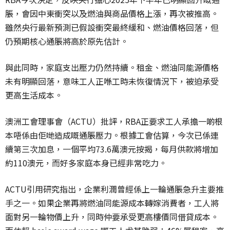
脹，
會因中東衝突以及燃油與商品價格上漲，再次被推高。
雖然央行最新預測已假設衝突最終緩和、燃油價格回落，
但
仍預期核心通脹將高於原先估計。
與此同時，家庭支出壓力仍然持續。租金、
燃油同能源價格
未有明顯回落，意味工人正喺工時未恢復情況下，
被迫承受
更高生活成本。
澳洲工會理事會（ACTU）批評，
RBA正要求工人承擔一啲根
本唔係由佢哋造成嘅通脹壓力。
根據工會估算，今次已係連
續第三次加息，一個平均73.
6萬澳元按揭，每月供款將增加
約110澳元，
而好多家庭本身已經非常吃力。
ACTU引用研究指出，
企業利潤曾經係上一輪通脹急升主要推
手之一。
如果企業再將燃油同能源成本轉嫁消費者，
工人將
面對另一輪物價上升，同時仲要承受更高樓價同借貸成本。