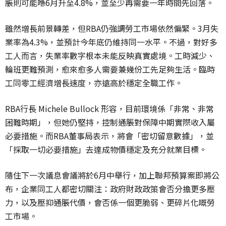
脹則可能喺6月升至4.8%
，並至少再需要一年時間先回落。
雖然增長前景轉差，但RBA仍強調勞工市場依然偏緊。
3月失
業率為4.3%，並預計今年底仍維持同一水平。不過，
對好多
工人而言，失業率數字根本未能反映真實處境。工時減少、
輪班更難預測，愈來愈多人需要兼幾份工先足夠生活。
臨時
工同零工經濟增長速度，亦遠高於穩定全職工作。
RBA行長 Michele Bullock 形容，目前環境係「非常、非常
困難時期」，但她仍堅持，
控制通脹對保障中期實際收入屬
必要措施。而RBA董事局表示，
將會「密切留意數據」，並
「採取一切必要措施」
去達成物價穩定及充分就業目標。
隨住下一次議息會議將於6月中舉行，加上聯邦預算案即將公
布，
企業同工人都密切關注：政府財政政策會否分擔更多壓
力，
以及壓抑通脹代價，會否係一個更脆弱、更碎片化嘅勞
工市場。