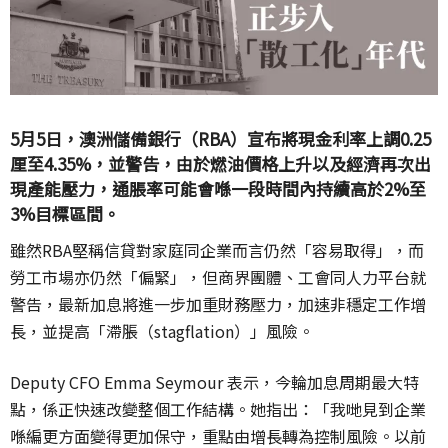
5月5日，澳洲儲備銀行（RBA）宣布將現金利率上調0.
25
厘至4.35%，並警告，
由於燃油價格上升以及經濟再次出
現產能壓力，
通脹率可能會喺一段時間內持續高於2%至
3%目標區間。
雖然RBA堅稱信貸對家庭同企業而言仍然「容易取得」，
而
勞工市場亦仍然「偏緊」，但商界團體、工會同人力平台就
警告，
最新加息將進一步加重財務壓力，加速非穩定工作增
長，並提高「
滯脹（stagflation）」風險。
Deputy CFO Emma Seymour 表示，今輪加息周期最大特
點，係正快速改變整個工作結構。
她指出：「我哋見到企業
喺編更方面變得更加保守，
重點由增長轉為控制風險。以前