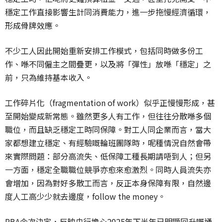
穩定工作直接影響生計同消費能力，
進一步拖慢經濟循環，
形成骨牌效應。
不少工人因此開始重新安排工作模式，包括同時做多份工
作、
喺不同僱主之間疊更，以及將「彈性」放喺「穩定」之
前，
只為維持基本收入。
工作碎片化（fragmentation of work）似乎正慢慢形成，甚
至開始變成新常態。
雖然更多人有工作，但往往分散喺多個
職位，
而且缺乏穩定工時同保障。對工人同企業而言，
當大
家都想建立穩定、有經驗嘅輪班團隊時，
呢種情況自然會帶
來實際問題：部分高流失、
低保障工種長期請唔到人；但另
一方面，
穩定全職職位競爭亦愈來愈激烈。同時人員流失亦
會增加，
因為對好多散工而言，反正本身保障有限，
自然邊
度人工高少少就去邊度，follow the money。
RBA今次決定，
反映央行擔心2025年下半年已明顯回升嘅通