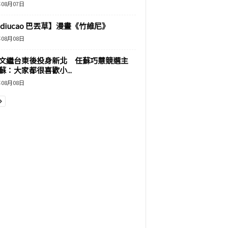
年08月07日
adiucao 巴丟草】漫畫《竹維尼》
年08月08日
文繼台東後投身新北 任蘇巧慧競選主
蘇：大家都很喜歡小...
年08月08日