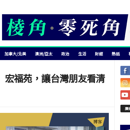
加拿大/北美
澳洲/亞太
政治
生活
財經
熱話
】宏福苑，讓台灣朋友看清
廣