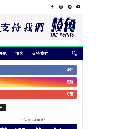
移民
博客
支持我們
讚好
跟隨
訂閱
告
- Advertisement -