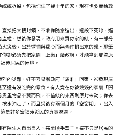
須統統拆掉，包括你住了幾十年的家，現在也要賣給政
，直接把大樓封鎖，不准你隨意進出，還設下死線，逼
售產權。然後你發現，政府用來買你家的錢，有一部分
苑火災後，出於憐憫與愛心而無條件捐出來的錢。那筆
在你卻必須先把家園「上繳」給政府，才能拿到那些原
宏福苑居民的困境。
慘烈的災難，好不容易獲政府「恩准」回家，卻發現屋
甚至還有沒吃完的零食。有人竟在你被燒毀的家裏「開
等貴重物品不翼而飛，不值錢的東西則原封未動；你去
、被水沖走了，而且災後有兩個月的「空窗期」，出入
—這是許多宏福苑災民的真實遭遇。
卻有陌生人自出自入，甚至順手牽羊。這不只是居民的