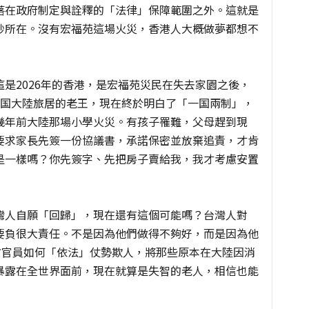
落在政府制定與詮釋的「法律」保障範圍之外。這就是
妙所在。沒有宏福苑這場火災，香港人大概做夢都想不
是2026年的香港，是宏福苑災民在失去家園之後，
中国大陸旅居的老王，現在終於明白了「一国兩制」，
幾年前大陸那場小學火災。有孩子罹難，父母趕到現
要求家長先簽一份協議書，承諾保密並放棄追責，才肯
是一樣嗎？你先簽字、先把房子賣給我，我才考慮安置
灣人自願「回歸」，現在還有這個可能嗎？台灣人對
要負很大責任。不是因為他們做得不夠好，而是因為他
方官員如何「依法」仗勢欺人，將那些原本在大陸因消
暴露在全世界面前，現在就算是失智的老人，相信也能