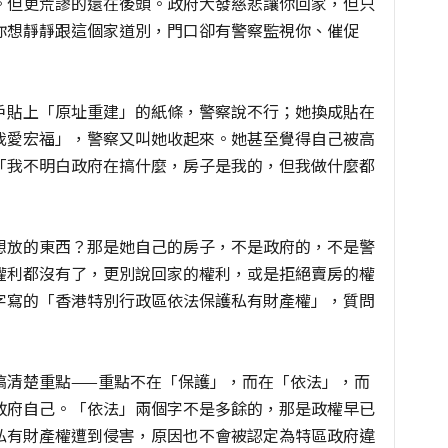
。但更荒謬的還在後頭。政府大發慈悲讓你回家，但只
你想靜靜跟這個家道別，門口卻有警察監視你、催促
戶貼上「原址重建」的紙條，警察說不行；她換成貼在
我愛宏福」，警察又叫她收起來。她甚至覺得自己被高
「我不明白政府在搞什麼，房子是我的，但我做什麼都
想放的東西？那是她自己的房子，不是政府的，不是警
權利都沒有了，更別說回家的權利，或是拒絕賣房的權
字寫的「香港特別行政區依法保護私有財產權」，質問
搞清楚重點——重點不在「保護」，而在「依法」，而
政府自己。「依法」兩個字不是多餘的，那是政權早已
私有財產權遭到侵害，原因也不會被認定為特區政府違