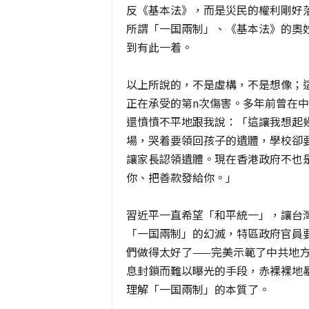
反《基本法》，而是災民的權利剛好
所謂「一国兩制」、《基本法》的奧
到有此一着。
以上所說的，不是虛構，不是想像；這
正在承受的第n次傷害。多年前曾在
還憤憤不平地跟我說：「這讓我想起
場，哭着要領回孩子的遺體，學校卻
讓家長認領遺體。現在香港政府不也
你、把善款發給你。」
習近平一直希望「和平統一」，讓台
「一国兩制」的幻滅，特區政府官員
們做得太好了——完美示範了中共地
息封鎖而難以曝光的手段，赤裸裸地
理解「一国兩制」的本質了。