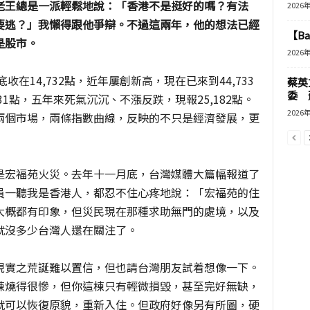
老王總是一派輕鬆地說：「香港不是挺好的嗎？有法
2026
要逃？」我懶得跟他爭辯。不過這兩年，他的想法已經
【B
是股市。
2026
收在14,732點，近年屢創新高，現在已來到44,733
蔡英
委 
231點，五年來死氣沉沉、不漲反跌，現報25,182點。
2026
兩個市場，兩條指數曲線，反映的不只是經濟發展，更
是宏福苑火災。去年十一月底，台灣媒體大篇幅報道了
員一聽我是香港人，都忍不住心疼地說：「宏福苑的住
大概都有印象，但災民現在那種求助無門的處境，以及
就沒多少台灣人還在關注了。
現實之荒誕難以置信，但也請台灣朋友試着想像一下。
棟燒得很慘，但你這棟只有輕微損毀，甚至完好無缺，
就可以恢復原貌，重新入住。但政府好像另有所圖，硬