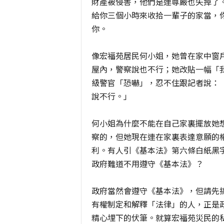
財產被侵害，他們是連尊嚴也失掉了
給你三個小時來收拾一輩子的家當，
你。
像宏福苑居民何小姐，她曾在家中窗
屋內，警察說也不行；她改貼一幅「
級警官「恐嚇」，忍不住跟記者說：
說不行。」
何小姐為什麼不能在自己家裏擺放她
察的，但她現在連在家裏表達意願的
利。有人引《基本法》第六條白紙黑
政府難道不用遵守《基本法》？
政府當然會遵守《基本法》，但請先
有權制定和解釋「法律」的人，正是
精心埋下的伏筆。就算宏福苑災民的