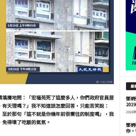
最
憤填膺地問：「宏福苑死了這麼多人，你們政府官員居
鄧炳
201
，有天理嗎？」我不知道該怎麼回答，只能苦笑說：
2026
」至於那句「這不就是你幾年前很嚮往的制度嗎」，我
，免得壞了吃飯的氣氛。
鄧炳
你，