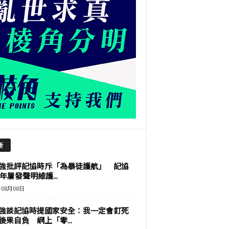
新
強批評記協時斥「為暴徒護航」 記協
9年屢發聲明維護...
年08月08日
強談記協時提國家安全：我一定會釘死
後果自負 網上「零...