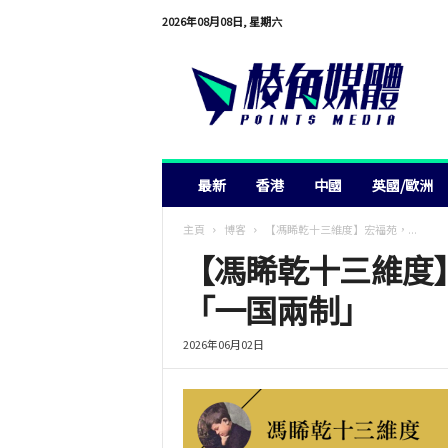
2026年08月08日, 星期六
棱
角
媒
體
最新
香港
中國
英國/歐洲
主頁
博客
【馮睎乾十三維度】宏福苑，...
【馮睎乾十三維度
「一国兩制」
2026年06月02日