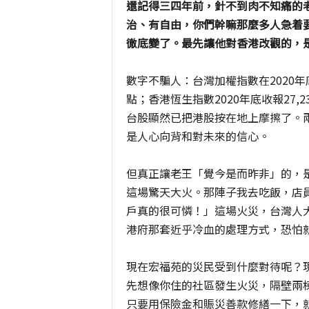
還記得三四年前，針不到肉不知痛的
治、有自由，你們幹嘛那麼多人急着
徹底變了。最先讓他對香港改觀的，
數字不騙人：台灣加權指數在2020年底
點；香港恆生指數2020年底收報27,
台股顯然已把港股按在地上摩擦了。
是人心向背和對未來的信心。
但真正讓老王「覺今是而昨非」的，
這場驚天大火。那陣子我去吃飯，店
戶真的很可憐！」這場火災，台灣人
港府那套近乎冷血的處理方式，恐怕
現在宏福苑的災民受到什麼對待呢？
先想像你住的社區發生火災，隔壁兩
只要用保險金和賑災善款修繕一下，