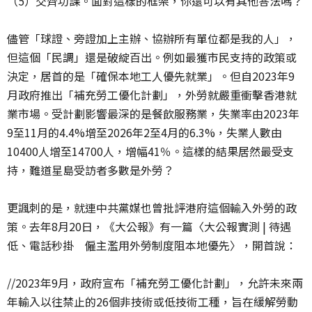
（5）交齊功課。面對這樣的框架，你還可以有其他答法嗎？
儘管「球證、旁證加上主辦、協辦所有單位都是我的人」，
但這個「民調」還是破綻百出。例如最獲市民支持的政策或
決定，居首的是「確保本地工人優先就業」。但自2023年9
月政府推出「補充勞工優化計劃」，外勞就嚴重衝擊香港就
業市場。受計劃影響最深的是餐飲服務業，失業率由2023年
9至11月的4.4%增至2026年2至4月的6.3%，失業人數由
10400人增至14700人，增幅41％。這樣的結果居然最受支
持，難道星島受訪者多數是外勞？
更諷刺的是，就連中共黨媒也曾批評港府這個輸入外勞的政
策。去年8月20日，《大公報》有一篇〈大公報實測 | 待遇
低、電話秒掛 僱主濫用外勞制度阻本地優先〉，開首說：
//2023年9月，政府宣布「補充勞工優化計劃」，允許未來兩
年輸入以往禁止的26個非技術或低技術工種，旨在緩解勞動