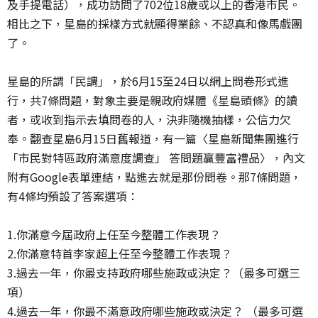
及手提電話），成功訪問了702位18歲或以上的香港市民。
相比之下，星島的採樣方式就顯得業餘、不認真和像馬戲團
了。
星島的所謂「民調」，於6月15至24日以網上問卷形式進
行，共7條問題，對象主要是親政府媒體《星島頭條》的讀
者，或收到指示去填問卷的人，決非隨機抽樣，公信力欠
奉。翻查星島6月15日舊報道，有一篇〈星島新聞集團進行
「市民對特區政府滿意度調查」 答問題贏豐富禮品〉，內文
附有Google表單連結，點進去就是那份問卷。那7條問題，
有4條均預設了答案選項：
1.你滿意今屆政府上任至今整體工作表現？
2.你滿意特首李家超上任至今整體工作表現？
3.過去一年，你最支持政府哪些施政或決定？（最多可選三
項）
4.過去一年，你最不滿意政府哪些施政或決定？ （最多可選