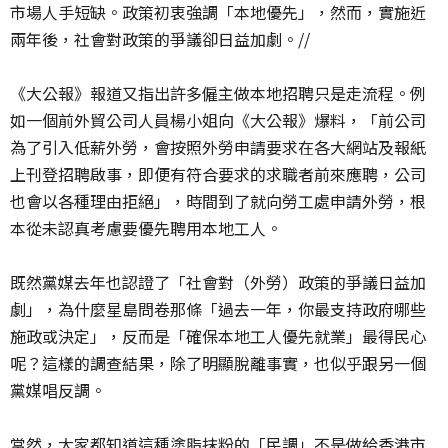
市場人手短缺。政策初衷強調「本地優先」，然而，實施近
兩年後，社會對政策的爭議卻日益加劇。//
《大公報》報道又指出許多僱主做本地招聘只是走流程。例
如一個前外貿公司人員楊小姐向《大公報》爆料，「前公司
為了引入低薪外勞，會按照外勞申請要求在各大網站及報紙
上刊登招聘啟事，即便有符合要求的求職者前來應聘，公司
也會以各種理由拒絕」，時間到了就向勞工處申請外勞，根
本從未認真考慮要優先聘用本地工人。
既然黨媒去年也認證了「社會對（外勞）政策的爭議日益加
劇」，為什麼星島問卷那條「過去一年，你最支持政府哪些
施政或決定」，反而是「確保本地工人優先就業」最得民心
呢？這樣的調查結果，除了明顯脫離事實，也似乎跟另一個
黨媒唱反調。
當然，大家都知道這種塗脂抹粉的「民調」不是做給香港市