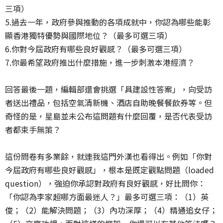
三項）
5.過去一年，政府參與推動的各項成就中，你認為哪些能彰
顯香港獨特優勢與國際地位？（最多可選三項）
6.你對今屆政府有哪些良好觀感？（最多可選三項）
7.你最希望政府推出什麼措施，進一步刺激本港經濟？
回答最後一題，編輯部還會挑選「具建設性答案」，向受訪
者送出禮品，包括空氣清新機、酒店自助晚餐餐飲券等。但
奇怪的是，星島並未公布這問題有什麼回覆，是否代表受訪
者都束手無策？
這份問卷有多業餘，就連我這門外漢也看得出。例如「你對
今屆政府有哪些良好觀感」，根本是既定觀點問題（loaded
question），強迫你承認對政府有良好觀感，好比問你：
「你認為李家超哪方面最迷人？」最多可選三項：（1）英
俊；（2）能解決問題；（3）內功深厚；（4）精通追女仔；