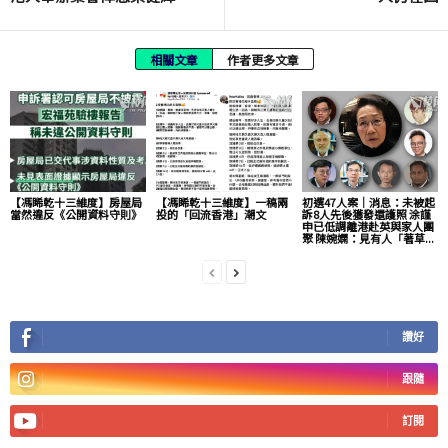
相關文章
作者更多文章
【馮睎乾十三維度】房屋局
【馮睎乾十三維度】一稿兩
初選47人案｜消息：未被起
當然違反《公開資料守則》
投的「回流香港」潮文
訴8人先後獲發還護照 涂謹
申已低調離港赴英與家人團
聚 陳婉嫻：見有人「著草...
讚好
跟隨
訂閱