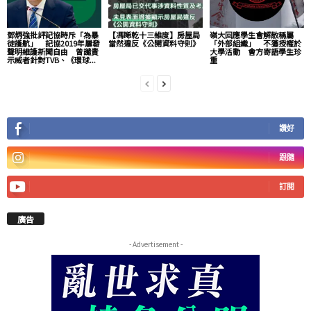
鄧炳強批評記協時斥「為暴
【馮睎乾十三維度】房屋局
嶺大回應學生會解散稱屬
徒護航」 記協2019年屢發
當然違反《公開資料守則》
「外部組織」 不獲授權於
聲明維護新聞自由 曾譴責
大學活動 會方寄語學生珍
示威者針對TVB、《環球...
重
讚好
跟隨
訂閱
廣告
- Advertisement -