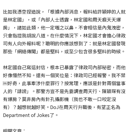
比如我憑空捏造說，「根據內部消息，報料給許穎婷的人就
是林定國」，或「內部人士透露，林定國和周天痕天天爆
房」，諸如此類，他一定嗤之以鼻，不會相信是內鬼洩密，
只會指控我胡說八道。在什麼情況下，林定國才會擔心律政
司有人向外報料呢？聰明的你應該想到了：就是林定國發現
那些「網絡傳聞」都是堅料，或至少包含很多堅料的時候。
林定國自己寫這封信，根本已暴露了律政司內部秘密，而他
好像懵然不知。還有一個笑位是：律政司已經報警。我不禁
￼好奇，此事牽涉什麼罪行？按常理，應該是針對兩個當事
人的「誹謗」。那警方豈不是先要調查周天行、陳穎琛有沒
有爆房？莫非房內有針孔攝影機（我也不敢一口咬定沒
有）？越想就越好笑。DoJ在周天行升職後，有望正名為
Department of Jokes了。
相關文章：