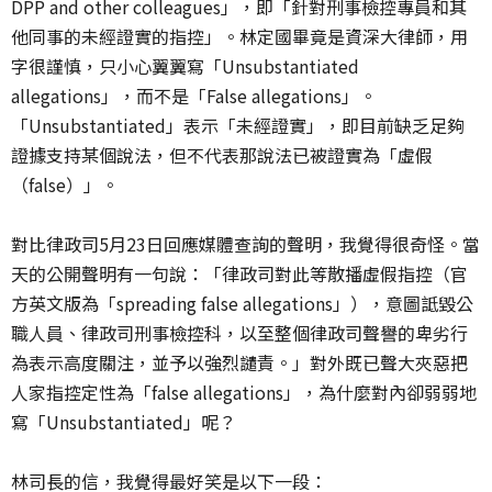
DPP and other colleagues」，即「針對刑事檢控專員和其
他同事的未經證實的指控」。林定國畢竟是資深大律師，用
字很謹慎，只小心翼翼寫「Unsubstantiated
allegations」，而不是「False allegations」。
「Unsubstantiated」表示「未經證實」，即目前缺乏足夠
證據支持某個說法，但不代表那說法已被證實為「虛假
（false）」。
對比律政司5月23日回應媒體查詢的聲明，我覺得很奇怪。當
天的公開聲明有一句說：「律政司對此等散播虛假指控（官
方英文版為「spreading false allegations」），意圖詆毀公
職人員、律政司刑事檢控科，以至整個律政司聲譽的卑劣行
為表示高度關注，並予以強烈譴責。」對外既已聲大夾惡把
人家指控定性為「false allegations」，為什麼對內卻弱弱地
寫「Unsubstantiated」呢？
林司長的信，我覺得最好笑是以下一段：