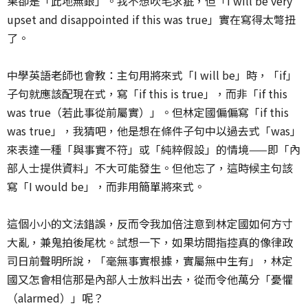
果卻是「此地無銀」。我不想吹毛求疵，但「I will be very
upset and disappointed if this was true」實在寫得太彆扭
了。
中學英語老師也會教：主句用將來式「I will be」時，「if」
子句就應該配現在式，寫「if this is true」，而非「if this
was true（若此事從前屬實）」。但林定國偏偏寫「if this
was true」，我猜吧，他是想在條件子句中以過去式「was」
來表達一種「與事實不符」或「純粹假設」的情境——即「內
部人士提供資料」不大可能發生。但他忘了，這時候主句該
寫「I would be」，而非用簡單將來式。
這個小小的文法錯誤，反而令我加倍注意到林定國如何方寸
大亂，兼鬼拍後尾枕。試想一下，如果坊間指控真的像律政
司日前聲明所說，「毫無事實根據，實屬無中生有」，林定
國又怎會相信那是內部人士放料出去，從而令他萬分「憂懼
（alarmed）」呢？