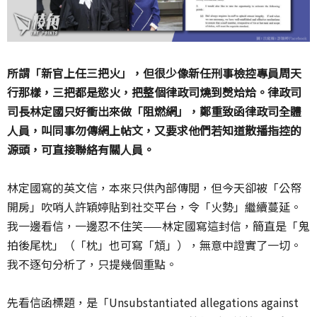
所謂「新官上任三把火」，但很少像新任刑事檢控專員周天
行那樣，三把都是慾火，把整個律政司燒到㷫烚烚。律政司
司長林定國只好衝出來做「阻燃網」，鄭重致函律政司全體
人員，叫同事勿傳網上帖文，又要求他們若知道散播指控的
源頭，可直接聯絡有關人員。
林定國寫的英文信，本來只供內部傳閱，但今天卻被「公帑
開房」吹哨人許穎婷貼到社交平台，令「火勢」繼續蔓延。
我一邊看信，一邊忍不住笑——林定國寫這封信，簡直是「鬼
拍後尾枕」（「枕」也可寫「䪴」），無意中證實了一切。
我不逐句分析了，只提幾個重點。
先看信函標題，是「Unsubstantiated allegations against