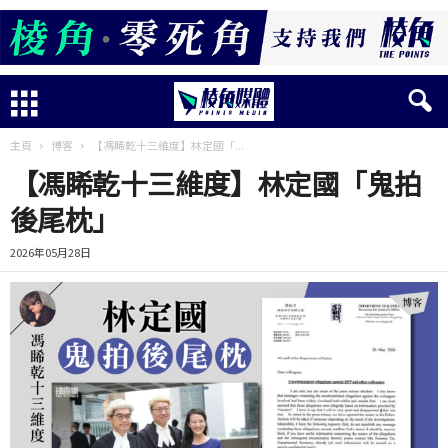
主頁
博客
【馮睎乾十三維度】林定國「...
【馮睎乾十三維度】林定國「鬼拍
後尾枕」
2026年05月28日