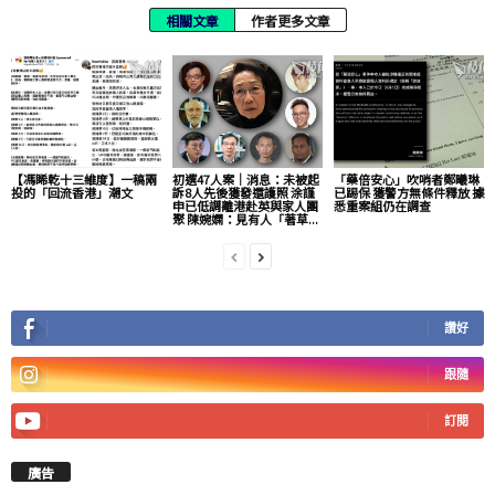
相關文章
作者更多文章
【馮睎乾十三維度】一稿兩
初選47人案｜消息：未被起
「藥倍安心」吹哨者鄭曦琳
投的「回流香港」潮文
訴8人先後獲發還護照 涂謹
已踢保 獲警方無條件釋放 據
申已低調離港赴英與家人團
悉重案組仍在調查
聚 陳婉嫻：見有人「著草...
讚好
跟隨
訂閱
廣告