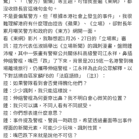
驚」、「（警方）偷懶」等主題，可惜我查遍《東網》，都
沒收錄長官這幾句金句。
不是要偏幫警方，但「根據本港社會上發生的事件」，我很
難理解港府有什麼理由控告《蘋果》、《立場》，卻對長年
累月嘲笑警方和政府的《東方》網開一面。
看《東網》影片，我聯想起1月26、27日的「立場案」審
訊：控方代表伍淑娟舉出《立場新聞》的諷刺漫畫，盤問鍾
沛權，其中一張畫有警察公共關係科高級警司江永祥，鼻插
伸縮警棍，嘴巴「跌」了下來，背景是2019底一名港警到機
場離境旅行，仍攜帶伸縮警棍，江永祥為此向公眾解釋。以
下對話摘自區家麟FB的「法庭語錄」（注3）：
控：如果警隊看到會否覺得醜化他們？
鍾：少少諷刺，我只能這樣說。
控：伸縮警棍為何要穿出鼻？我不明白會心微笑的位置？
鍾：我只可以講，不同人看有不同感受。
控：你們想表達什麼意思？
鍾：事件提及警棍、警員一時疏忽，希望透過畫面帶出事件
裡面的新聞元素，可能少少玩味、諷刺性質。
控：嘴巴跌下來就是說他不可信？