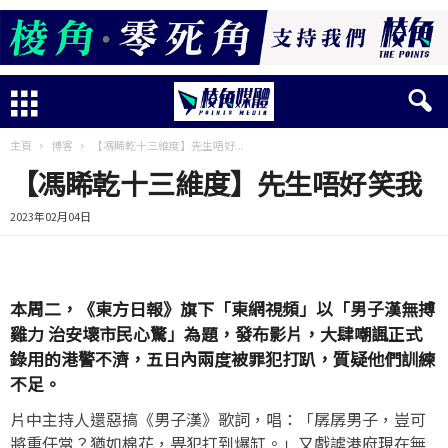
主頁
博客
【馮睎乾十三維度】先生唔好...
【馮睎乾十三維度】先生唔好笑我
2023年02月04日
本周二，《東方日報》旗下「東網視頻」以「男子漢無搏
雞力 治安壞市民心驚」為題，發布影片，大肆嘲諷正式
錄用的港警不濟，五日內兩度被罪犯打趴，質疑他們訓練
不足。
片中主持人還惡搞《男子漢》歌詞，唱：「孱孱男子，豈可
將重任當？猶如棉花，畀犯打到爆缸。」又戲謔港府現在無