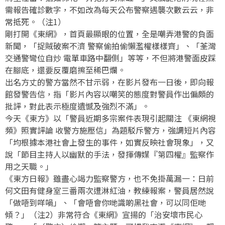
需報告確診數字，不如改為每天公布警察遇襲次數云云，非
常抵死。（注1）
剛打開《東網》，首頁最顯眼的位置，全是嘲弄港警的負面
新聞，「捉賊破案不濟 警察偷拍偷懶濫權樣樣齊」、「荃灣
交通警彎位自炒 電單車路中翻側」等等，不但將港警面皮踩
在腳底，還要反覆磨擦至稀巴爛。
出名方丈的警方當然不甘示弱，在影片發布一日後，即向報
館發警告信，指「影片內容以嘲笑的態度對警員作出偏頗的
批評，對此表示極度遺憾及強烈不滿」。
今天《東方》以「警員近期多宗案件表現引起關注 《東網視
頻》照實評論 收警方施壓信」為題駁斥警方，強調短片內容
「均根據本港社會上發生的事件，如實反映社會現象」，又
說「節目主持人以幽默的手法，發揮傳媒『第四權』監察作
用之天職。」
《東方日報》雖盡心竭力監察警方，也不免掛萬漏一：日前
何文田有健身室三番兩次遭淋紅油，教練報案，警員居然說
「做唔到咩喎」、「會唔會你哋識啲黑社會，可以同佢哋
傾？」（注2）非常符合《東網》宣揚的「治安壞市民心