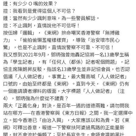
鍾：有少少 O 嘴的效果？
控：我看到是覺得這個人不可信？
鍾：當然有少少諷刺意味，為一些警員解話。
控：不止諷刺，直情說他不可信呀！
按伍婦「邏輯」，《東網》拚命嘲笑香港警察「無搏雞
力」、「偷拍偷懶濫權樣樣齊」，導致「治安壞市民心
驚」，也是不止諷刺，直情說警察不可靠、不可信！
我又想到2021年9月，鄧炳強曾炮轟記協將一名13歲學生稱
為「學生記者」，有「任何人（都係）記者呢個問題」，記
協主席陳朗昇反駁，指該名13歲學生並非記協會員，也否認
倡議「人人做記者」。事實上，最大聲高喊「人人做記者」
口號的，由始至終都是《東網》。直到今天，《東網》仍有
一個邀請讀者爆料的版面，大字標題「人人做記者」（注
4），鄧炳強為什麼從不譴責？
兩大「正義化身」對決，是百年一遇的道德兩難，請勿問我
站在哪方——在香港警察與《東方日報》之間，我一定選擇中
立。如今香港已「由治入興」，大家應該以和為貴。若《東
網》可釋出善意，報道一下警察扶阿婆過馬路的正能量新
聞，就不會流於偏頗了；至於長官先生，會唔會識啲黑社