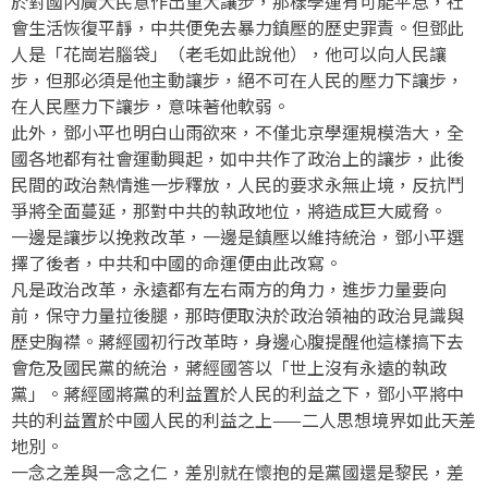
於對國內廣大民意作出重大讓步，那樣學運有可能平息，社
會生活恢復平靜，中共便免去暴力鎮壓的歷史罪責。但鄧此
人是「花崗岩腦袋」（老毛如此說他），他可以向人民讓
步，但那必須是他主動讓步，絕不可在人民的壓力下讓步，
在人民壓力下讓步，意味著他軟弱。
此外，鄧小平也明白山雨欲來，不僅北京學運規模浩大，全
國各地都有社會運動興起，如中共作了政治上的讓步，此後
民間的政治熱情進一步釋放，人民的要求永無止境，反抗鬥
爭將全面蔓延，那對中共的執政地位，將造成巨大威脅。
一邊是讓步以挽救改革，一邊是鎮壓以維持統治，鄧小平選
擇了後者，中共和中國的命運便由此改寫。
凡是政治改革，永遠都有左右兩方的角力，進步力量要向
前，保守力量拉後腿，那時便取決於政治領袖的政治見識與
歷史胸襟。蔣經國初行改革時，身邊心腹提醒他這樣搞下去
會危及國民黨的統治，蔣經國答以「世上沒有永遠的執政
黨」。蔣經國將黨的利益置於人民的利益之下，鄧小平將中
共的利益置於中國人民的利益之上——二人思想境界如此天差
地別。
一念之差與一念之仁，差別就在懷抱的是黨國還是黎民，差