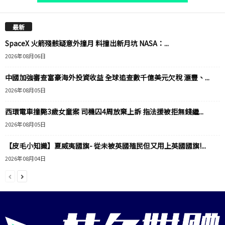
最新
SpaceX 火箭殘骸疑意外撞月 料撞出新月坑 NASA：...
2026年08月06日
中國加強審查富豪海外投資收益 全球追查數千億美元欠稅 滙豐、...
2026年08月05日
西環電車撞斃3歲女童案 司機囚4周放棄上訴 指法援被拒無錢繼...
2026年08月05日
【皮毛小知識】夏威夷國旗- 從未被英國殖民但又用上英國國旗!...
2026年08月04日