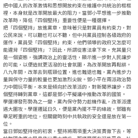
把中國人的改革激情和思想開放約束在維護中共統治的框框
裡，本身就是改革開放最大的阻力。當鄧小平想進一步推動
改革時，降低「四個堅持」重要性便是一種選擇。
把「四個堅持」放進黨章，意味著只是對黨員有約束力，對
公民來說，可以聽也可以不聽，但中共黨員控制各級政府的
運作，黨員受「四個堅持」約束，他們領導的政府又怎麼可
能違背「四個堅持」？因此，所謂從憲法拿下來，充其量只
是一個姿態，強調政治上的靈活性，顯示進一步對人民讓步
的可能，以便造就更活潑的社會氛圍，為改革開放再鬆綁。
八九年間，改革去到瓶頸位置，進也難退也難，黨內進步力
量與保守力量的較量也更加激烈尖銳。鄧小平在兩派政治勢
力中間玩平衡，本來是傾向於改革派的，對新聞界讓步，四
個堅持轉到黨章，這都是鄧小平擬議中推動改革的國策。
學運爆發形勢為之一變，黨內保守勢力趁機作亂，改革派遭
遇大圍攻。學運遷延日久，便是黨內擺不平的緣故，鄧雖有
舉足輕重的地位，但關鍵時刻中共執政的安全還是放在第一
位。
當日鄧如堅持他的初衷，堅持將兩項重大決策貫徹下去，等