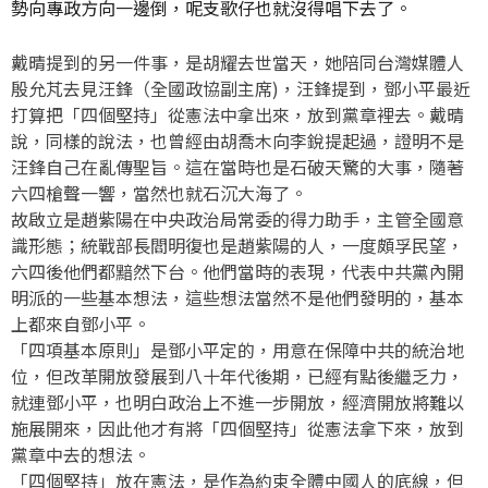
勢向專政方向一邊倒，呢支歌仔也就沒得唱下去了。
戴晴提到的另一件事，是胡耀去世當天，她陪同台灣媒體人
殷允芃去見汪鋒（全國政協副主席)，汪鋒提到，鄧小平最近
打算把「四個堅持」從憲法中拿出來，放到黨章裡去。戴晴
說，同樣的說法，也曾經由胡喬木向李銳提起過，證明不是
汪鋒自己在亂傳聖旨。這在當時也是石破天驚的大事，隨著
六四槍聲一響，當然也就石沉大海了。
故啟立是趙紫陽在中央政治局常委的得力助手，主管全國意
識形態；統戰部長閻明復也是趙紫陽的人，一度頗孚民望，
六四後他們都黯然下台。他們當時的表現，代表中共黨內開
明派的一些基本想法，這些想法當然不是他們發明的，基本
上都來自鄧小平。
「四項基本原則」是鄧小平定的，用意在保障中共的統治地
位，但改革開放發展到八十年代後期，已經有點後繼乏力，
就連鄧小平，也明白政治上不進一步開放，經濟開放將難以
施展開來，因此他才有將「四個堅持」從憲法拿下來，放到
黨章中去的想法。
「四個堅持」放在憲法，是作為約束全體中國人的底線，但