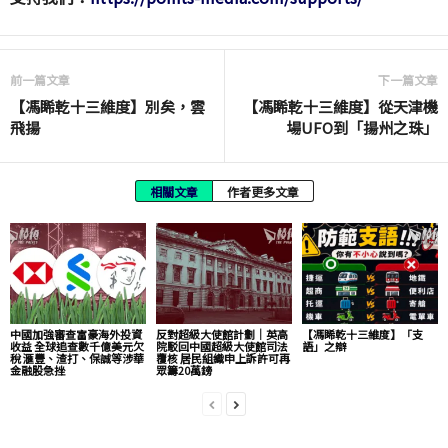
前一篇文章
下一篇文章
【馮睎乾十三維度】別矣，雲
【馮睎乾十三維度】從天津機
飛揚
場UFO到「揚州之珠」
相關文章
作者更多文章
中國加強審查富豪海外投資
反對超級大使館計劃｜英高
【馮睎乾十三維度】「支
收益 全球追查數千億美元欠
院駁回中國超級大使館司法
語」之辯
稅 滙豐、渣打、保誠等涉華
覆核 居民組織申上訴許可再
金融股急挫
眾籌20萬鎊