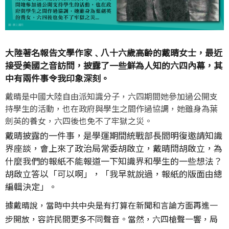
大陸著名報告文學作家﹑八十六歲高齡的戴晴女士，最近
接受美國之音訪問，披露了一些鮮為人知的六四內幕，其
中有兩件事令我印象深刻。
戴晴是中國大陸自由派知識分子，六四期間她參加過公開支
持學生的活動，也在政府與學生之間作過協調，她雖身為葉
劍英的養女，六四後也免不了牢獄之災。
戴晴披露的一件事，是學運期間統戰部長閻明復邀請知識
界座談，會上來了政治局常委胡啟立，戴晴問胡啟立，為
什麼我們的報紙不能報道一下知識界和學生的一些想法？
胡啟立答以「可以啊」，「我早就說過，報紙的版面由總
編輯決定」。
據戴晴說，當時中共中央是有打算在新聞和言論方面再進一
步開放，容許民間更多不同聲音。當然，六四槍聲一響，局