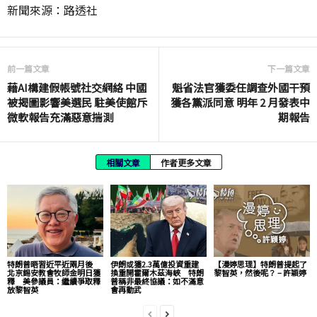
新聞來源：路透社
前一篇文章
下一篇文章
藉AI構建假帳號社交網絡 中國
魁省法官獲委任調查外國干預
被揭圖影響美選民 駐美使館斥
獲各黨派同意 明年 2 月發表中
微軟報告充滿惡意揣測
期報告
相關文章
作者更多文章
特朗普晤習近平近兩月後
伊朗或獲2.3萬億投資重建
【漫婷思理】特朗普提起了
北京錫安教會牧師金明日獲
換重開霍爾木茲海峽 特朗
黎智英，然後呢？ – 許穎婷
釋 美參議員：繼續爭取釋
普稱非最終協議：如不滿意
放黎智英
會再動武