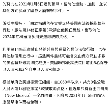
的努力在2021年1月6日達到頂峰，當時他煽動、加劇，並以
其他方式參與了國會大廈襲擊事件」。
訴狀中續指，「由於特朗普在宣誓支持美國憲法後採取這些
行動，憲法第14修正案第3款禁止他擔任總統，也取消他
2024年在科羅拉多州競選總統的資格」。
利用第14修正案禁止特朗普參與選舉的類似法律行動，也在
其他數個州進行中，這些案件最終可能會交由保守派佔多數
的美國聯邦最高法院裁決。美國聯邦最高法院目前由6名保守
派大法官和3名自由派大法官組成。
根據華府公民道德責任組織，自1868年以來，共有8名公職
人員因第14修正案第3款被取消資格，但近年只有新墨西哥州
（New Mexico）一名郡專員，因參與2021年1月6日國會大
廈襲擊事件而被免職。