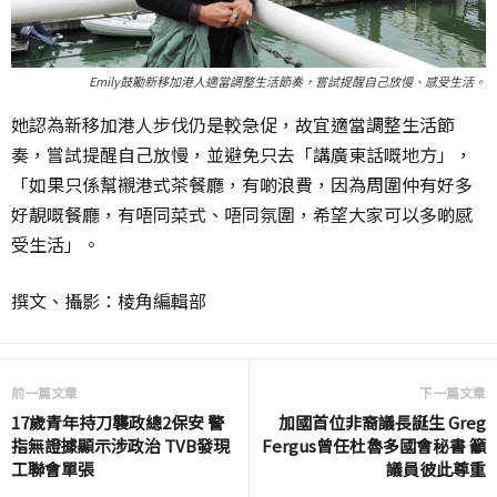
Emily鼓勵新移加港人適當調整生活節奏，嘗試提醒自己放慢、感受生活。
她認為新移加港人步伐仍是較急促，故宜適當調整生活節
奏，嘗試提醒自己放慢，並避免只去「講廣東話嘅地方」，
「如果只係幫襯港式茶餐廳，有啲浪費，因為周圍仲有好多
好靚嘅餐廳，有唔同菜式、唔同氛圍，希望大家可以多啲感
受生活」。
撰文、攝影：棱角編輯部
前一篇文章
下一篇文章
17歲青年持刀襲政總2保安 警
加國首位非裔議長誕生 Greg
指無證據顯示涉政治 TVB發現
Fergus曾任杜魯多國會秘書 籲
工聯會單張
議員彼此尊重