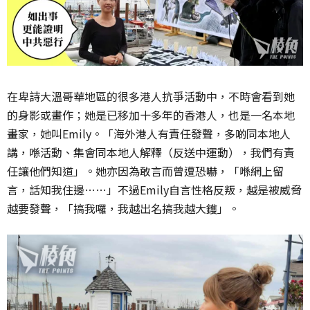
在卑詩大溫哥華地區的很多港人抗爭活動中，不時會看到她
的身影或畫作；她是已移加十多年的香港人，也是一名本地
畫家，她叫Emily。「海外港人有責任發聲，多啲同本地人
講，喺活動、集會同本地人解釋（反送中運動），我們有責
任讓他們知道」。她亦因為敢言而曾遭恐嚇，「喺網上留
言，話知我住邊……」不過Emily自言性格反叛，越是被威脅
越要發聲，「搞我囉，我越出名搞我越大鑊」。