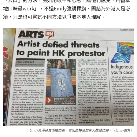
『入口』的方法，例如用較平和心態，讓他們感受，用番本
地口味最work」，不過Emily強調揮旗、團結海外港人是必
須，只是也可嘗試不同方法以爭取本地人理解。
Emily為港發聲而遭恐嚇，曾因此接受加拿大媒體訪問。（Emily圖片）