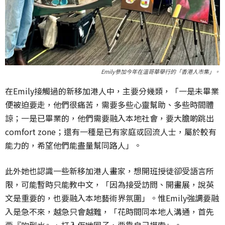
Emily參加今年在溫哥華舉行的「香港人市集」。
在Emily接觸過的新移加港人中，主要分幾類，「一是未畢業
便被迫要走，他們很痛苦，需要多些心靈幫助、多些時間體
諒；一是已畢業的，他們需要融入本地社會，要大膽啲跳出
comfort zone；還有一種是已有家庭或回流人士，屬於較有
能力的，希望他們能盡量幫同路人」。
此外她也認識一些新移加港人畫家，想開班授徒卻受語言所
限，可能暫時只能教中文，「因為接受訪問、開畫展，說英
文是重要的，也要融入本地藝術界氛圍」。惟Emily強調要融
入是急不來，越急只會越難，「花時間同本地人溝通，首先
要『吹到水』、打入佢哋圈子，要靠自己摸索」。