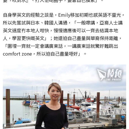
自身學英文的經驗之談是，Emily移加初期也感英語不靈光，
所以先嘗試與日本、韓國人溝通，「一般嚟講，亞裔人士講
英文速度冇本地人咁快，慢慢適應後可以一齊去結識本地
人，學習更快嘅英文」；她還迫自己盡量與華裔保持距離，
「圍埋一齊就一定會講廣東話，一講廣東話就驚好難跳出
comfort zone，所以迫自己盡量唔好」。