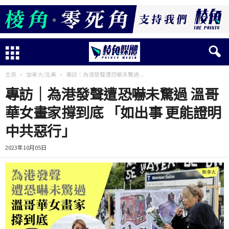
主頁
加拿大/北美
專訪│為港發聲遭恐嚇未驚過...
專訪│為港發聲遭恐嚇未驚過 溫哥
華女畫家撐到底 「如出事 更能證明
中共惡行」
2023年10月05日