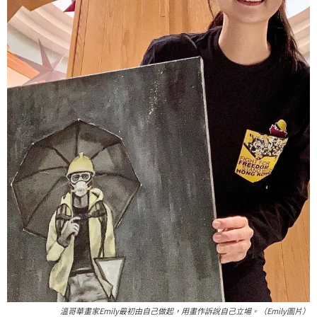
溫哥華畫家Emily最初由自己做起，用畫作訴說自己立場。（Emily圖片）