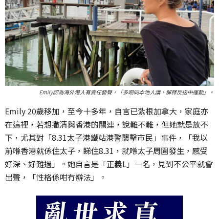
Emily認為海外港人有責任發聲，「多啲同本地人講，解釋反送中運動」。
Emily 20歲移加，至今十多年，自言已紮根加拿大，家庭亦
在這裡，若想撇清與香港的關連，說難不難，但她就是放不
下，尤其對「8.31太子港鐵站港警襲擊市民」事件，「我以
前喺香港就係住太子，睇住8.31，就喺太子周圍發生，感受
好深、好難過」。她自言是「正義L」一名，見到不公平就會
出聲，「性格係咁冇辧法」。