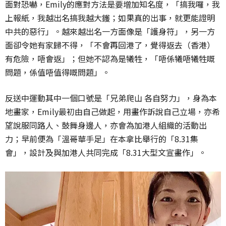
面對恐嚇，Emily的應對方法是要增加知名度，「搞我囉，我
上報紙，我越出名搞我越大鑊；如果真的出事，就更能證明
中共的惡行」。越來越出名一方面像是「護身符」，另一方
面卻令她有家歸不得，「不會再回港了，覺得返去（香港）
有危險，唔會返」；但她不認為是犧牲，「唔係犧唔犧牲嘅
問題，係值唔值得嘅問題」。
反送中運動其中一個口號是「兄弟爬山 各自努力」，身為本
地畫家，Emily最初由自己做起，用畫作訴說自己立場，亦希
望說服同路人、鼓舞身邊人，亦會為加港人組織的活動出
力；早前便為「溫哥華手足」在本拿比舉行的「8.31集
會」，設計及與加港人共同完成「8.31大型文宣畫作」。