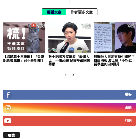
相關文章
作者更多文章
【馮睎乾十三維度】「香港
數十記者及家屬收「愛國人
恐嚇他人展示支持中國民主
記者被滋擾」已不是新聞？
士」不實恐嚇 記協呼籲同業
自由海報 波士頓「小粉紅」
舉報
留學生判囚9個月
讚好
跟隨
訂閱
廣告