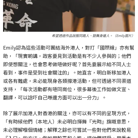
希望透過作品說服同路人、鼓舞身邊人。（Emily圖片）
Emily認為這些活動可團結海外港人，對打「國際線」亦有幫
助，「現實啲講，政客要見到活動是有不少人參與的；他們
即使想關注，也會思考做唔做好呢？首先要展示給不同人士
看到，事件是受到社會關注的」。她直言，明白新移加港人
或各有難處，未必能現身各類撐港活動，但可透過不同渠道
支持，「每次活動都有唔同崗位，很多幕後工作如做文宣、
翻譯，可以諗吓自己喺邊方面可以出一分力」。
除了展示加港人對香港的關注，亦可以有不同的呈現方式，
「有時候他們（本地人）未必明白揮舞『光時』旗嘅意思，
未必理解嗰個情緒；解釋之餘也可嘗試一些對他們來說較易