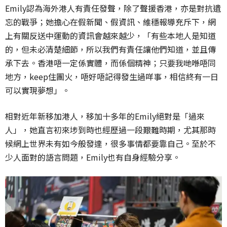
Emily認為海外港人有責任發聲，除了聲援香港，亦是對抗遺
忘的戰爭；她擔心在假新聞、假資訊、維穩報導充斥下，網
上有關反送中運動的資訊會越來越少，「有些本地人是知道
的，但未必清楚細節，所以我們有責任讓他們知道，並且傳
承下去。香港唔一定係實體，而係個精神；只要我哋喺唔同
地方，keep住團火，唔好唔記得發生過咩事，相信終有一日
可以實現夢想」。
相對近年新移加港人，移加十多年的Emily絕對是「過來
人」，她直言初來埗到時也經歷過一段艱難時期，尤其那時
候網上世界未有如今般發達，很多事情都要靠自己。至於不
少人面對的語言問題，Emily也有自身經驗分享。