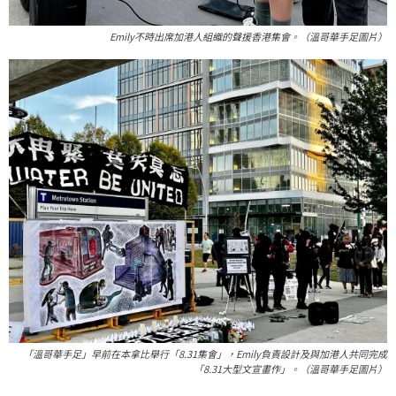
Emily不時出席加港人組織的聲援香港集會。（溫哥華手足圖片）
「溫哥華手足」早前在本拿比舉行「8.31集會」，Emily負責設計及與加港人共同完成
「8.31大型文宣畫作」。（溫哥華手足圖片）