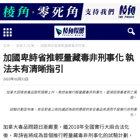
主頁
加拿大/北美
加國卑詩省推輕量藏毒非刑事...
加國卑詩省推輕量藏毒非刑事化 執
法未有清晰指引
2023年01月31日
加拿大因吸食毒品致死個案上升，卑詩省推行輕量藏毒非刑事化，望減低吸毒者死亡風
險。
試驗計劃宣布後，有反對者上街抗議認為政府應提供安全毒品來源而不是推行非刑事
化。
加拿大毒品問題日漸嚴重，繼
2018
年全國實行大麻合法化
後，卑詩省將成為首個推行輕量藏毒非刑事化的試驗計劃，