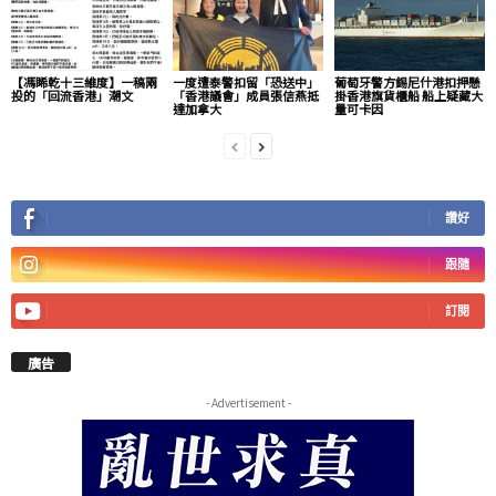
【馮睎乾十三維度】一稿兩
一度遭泰警扣留「恐送中」
葡萄牙警方錫尼什港扣押懸
投的「回流香港」潮文
「香港議會」成員張信燕抵
掛香港旗貨櫃船 船上疑藏大
達加拿大
量可卡因
讚好
跟隨
訂閱
廣告
- Advertisement -