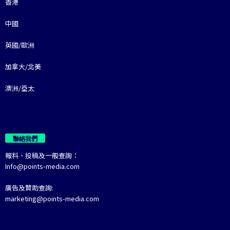
香港
中國
英國/歐洲
加拿大/北美
澳洲/亞太
聯絡我們
報料、投稿及一般查詢：
Info@points-media.com
廣告及贊助查詢:
marketing@points-media.com