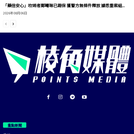
「藥倍安心」吹哨者鄭曦琳已踢保 獲警方無條件釋放 據悉重案組...
2026年08月06日
重點新聞