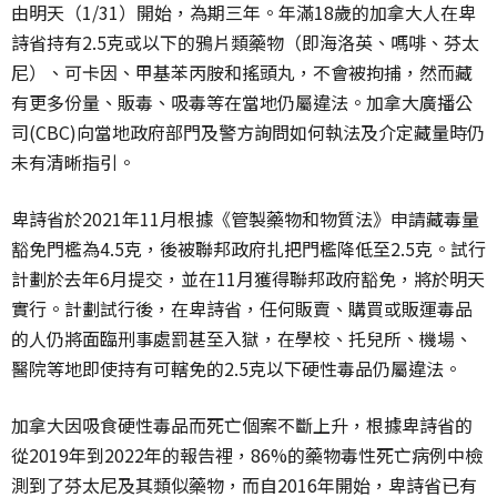
由明天（
1/31
）開始，為期三年。年滿
18
歲的加拿大人在卑
詩省持有
2.5
克或以下的鴉片類藥物（即海洛英、嗎啡、芬太
尼）、可卡因、甲基苯丙胺和搖頭丸，不會被拘捕，然而藏
有更多份量、販毒、吸毒等在當地仍屬違法。加拿大廣播公
司
(CBC)
向當地政府部門及警方詢問如何執法及介定藏量時仍
未有清晰指引。
卑詩省於
2021
年
11
月根據《管製藥物和物質法》申請藏毒量
豁免門檻為
4.5
克，後被聯邦政府扎把門檻降低至
2.5
克。試行
計劃於去年
6
月提交，並在
11
月獲得聯邦政府豁免，將於明天
實行。計劃試行後，在卑詩省，任何販賣、購買或販運毒品
的人仍將面臨刑事處罰甚至入獄，在學校、托兒所、機場、
醫院等地即使持有可轄免的
2.5
克以下硬性毒品仍屬違法。
加拿大因吸食硬性毒品而死亡個案不斷上升，根據卑詩省的
從
2019
年到
2022
年的報告裡，
86%
的藥物毒性死亡病例中檢
測到了芬太尼及其類似藥物，而自
2016
年開始，卑詩省已有