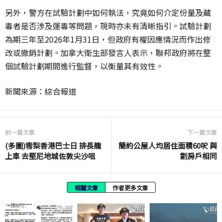
另外，警方在試驗計劃中如何執法，究竟如何介定份量及藏
毒者是否涉及運毒等問題，現時亦未有清晰指引。試驗計劃
為期三年至
2026
年
1
月
31
日，但政府有權因應情況而作出修
改或撤銷計劃。加拿大衛生部發言人表示，聯邦政府將在整
個試驗計劃期間進行監督，以衡量其有效性。
新聞來源：綜合報道
前一篇文章
下一篇文章
(多圖)雪梨香港巴士日 排長龍
簡約公屋人均居住面積60呎 與
上車 去堅尼地城佐敦尖沙咀
劏房戶相同
相關文章
作者更多文章