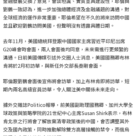
金融發展交換了意見，會談坦誠、實質並具建設性，耶倫與
劉鶴一致認為，進一步加強總體經濟及金融議題的溝通，對
全球經濟的運作非常重要。耶倫希望在不久的將來訪問中國
並且歡迎劉鶴訪問美國，但聲明沒有透露具體日期。
去年11月，美國總統拜登跟中國國家主席習近平印尼出席
G20峰會時會面，兩人會面後均同意，未來需進行更頻䌓的
溝通。日前美國傳媒引述外交圈人士消息，美國國務卿布林
肯將於2月初訪華，與新任外交部長秦剛會面。
耶倫跟劉鶴會面後宣佈將會訪華，加上布林肯即將訪華，短
期內兩名高級官員訪華，令人關注美中關係未來走向。
據外交雜誌
Politico報導，前美國副助理國務卿、加州大學
全
球政策與策略學院的21世紀中心主席
Susan Shirk表示，布林
肯北京之行將會了解放棄清零政策後的中國，會否調整其外
交及國內政策，同時推動解除雙方高層接觸的禁令，而俄烏