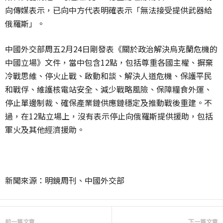
向傳媒表示，已向中方代表明確表示「無法接受提供武器給
俄羅斯」。
中國外交部周五
2月24日剛發表《關於政治解決烏克蘭危機的
中國立場》文件，當中包含12點，包括尊重各國主權、摒棄
冷戰思維、停火止戰、啟動和談、解決人道危機、保護平民
和戰俘、維護核電站安全、減少戰略風險、保障糧食外運、
停止單邊制裁、確保產業鏈供應鏈穩定及推動戰後重建。不
過，在12點立場上，沒有表示停止向俄羅斯提供援助，包括
軍火及其他經濟援助。
新聞來源：明鏡周刊、中國外交部
前一篇文章
下一篇文章