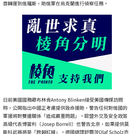
酋轉運到俄羅斯
，
助俄軍在烏克蘭進行偵察任務。
日前美國
國務卿布林肯Antony Blinken接受美國傳媒訪問
時，公開指出中國正考慮提供致命援助，警告任何對俄國的
軍援將對雙邊關係「造成嚴重問題」。歐盟外交及安全政策
高級代表
博雷利
（Josep Borrell）也警告北京，如果提供莫
斯科武器將是「跨越紅線」。德國總理舒爾茨Olaf Scholz亦