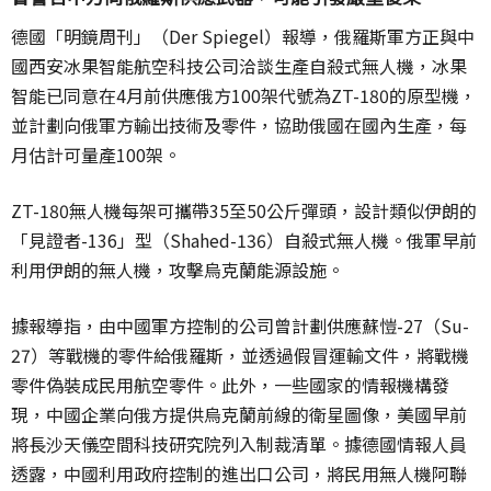
德國「明鏡周刊」（Der Spiegel）報導，俄羅斯軍方正與中
國西安冰果智能航空科技公司洽談生產自殺式無人機，冰果
智能已同意在4月前供應俄方100架代號為ZT-180的原型機，
並計劃向俄軍方輸出技術及零件，協助俄國在國內生產，每
月估計可量產100架。
ZT-180無人機每架可攜帶35至50公斤彈頭，設計類似伊朗的
「見證者-136」型（Shahed-136）自殺式無人機。俄軍早前
利用伊朗的無人機，攻擊烏克蘭能源設施。
據報導指，由中國軍方控制的公司曾計劃供應蘇愷-27（Su-
27）等戰機的零件給俄羅斯，並透過假冒運輸文件，將戰機
零件偽裝成民用航空零件。此外，一些國家的情報機構發
現，中國企業向俄方提供烏克蘭前線的衛星圖像，美國早前
將長沙天儀空間科技研究院列入制裁清單。據德國情報人員
透露，中國利用政府控制的進出口公司，將民用無人機
阿聯