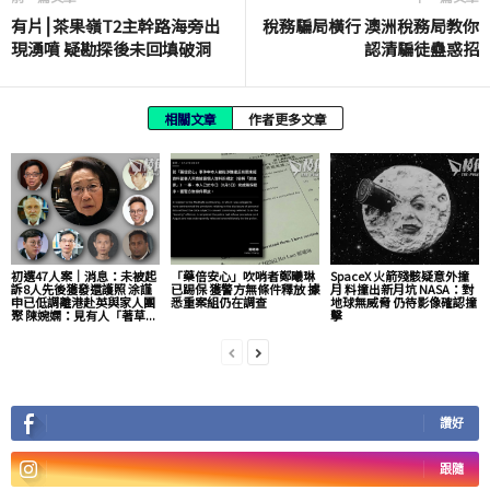
有片⎮茶果嶺T2主幹路海旁出
稅務騙局橫行 澳洲稅務局教你
現湧噴 疑勘探後未回填破洞
認清騙徒蠱惑招
相關文章
作者更多文章
初選47人案｜消息：未被起
「藥倍安心」吹哨者鄭曦琳
SpaceX 火箭殘骸疑意外撞
訴8人先後獲發還護照 涂謹
已踢保 獲警方無條件釋放 據
月 料撞出新月坑 NASA：對
申已低調離港赴英與家人團
悉重案組仍在調查
地球無威脅 仍待影像確認撞
聚 陳婉嫻：見有人「著草...
擊
讚好
跟隨