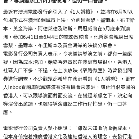
會，導演雖然工作行程很滿，但仍一口答應。
最近有澳洲電影發行商引入了《1人婚䄠》，並將在6月初以
包場形式在澳洲6個城市上映，分別是雪梨、墨爾本、布里斯
本、黃金海岸、阿德萊德及珀斯。周冠威將在5月底來到澳
洲，參加6月1日至6月4日的電影放映會，他暫定會親身出席
雪梨、墨爾本、布里斯本及黃金海岸的映後分享會。
電影發行公司負責人表示，今次邀請導演之前，都有一些猷
疑，因為成本增加，始終香港電影在澳洲市場很小，香港人
社區人口不多。不過，在上次放映《窄路微塵》時曾發出問
券進行調查，不少觀眾都希望在澳洲看到《1人婚禮》，更有
人Inbox查詢周冠威導演有沒有機會來澳洲，讓他們跟英國的
香港人，可以跟導演面對面交流。在幾經考慮之下，決定向
導演發出邀請，也難得導演雖然工作行程忙碌，仍一口答
應。
電影發行公司負責人吳小姐說：「雖然未知收唔收番成本，
但本身係抱着推廣香港文化及連結香港人的理念，去發行港