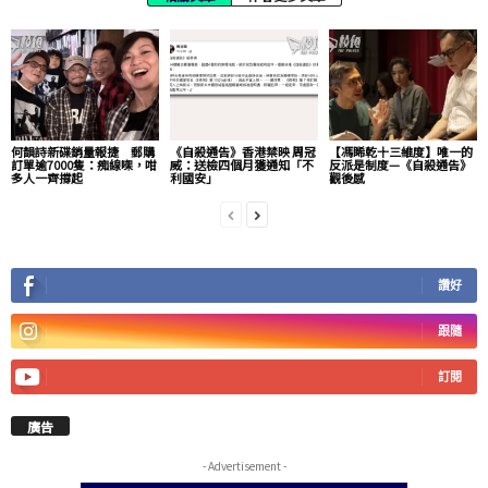
何韻詩新碟銷量報捷 郵購
《自殺通告》香港禁映 周冠
【馮睎乾十三維度】唯一的
訂單逾7000隻：痴線㗎，咁
威：送檢四個月獲通知「不
反派是制度—《自殺通告》
多人一齊撐起
利國安」
觀後感
讚好
跟隨
訂閱
廣告
- Advertisement -