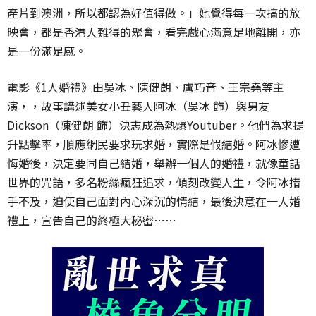
產片到澳洲，所以都認為好值得做。」她覺得每一次搞的放
映會，都是香港人難得的聚會，看完戲心滿意足地離開，亦
是一份滿足感。
電影《1人婚禮》由吳冰、陳健朗、盧巧音、王宗堯等主
演，，故事講述美女小丑藝人阿冰（吳冰 飾）與男友
Dickson（陳健朗 飾）決志成為熱爆Youtuber。他們為求提
升點擊率，順應網民要求玩求婚，實際是假結婚。阿冰慘遭
悔婚後，決定要同自己結婚，舉辦一個人的婚禮，就像童話
世界的咒語，多名粉絲瘋狂追求，傾刻改變人生，令阿冰措
手不及，迫使自己面對內心深沉的情結，最後決意在一人婚
禮上，宣告自己的終極大秘密⋯⋯