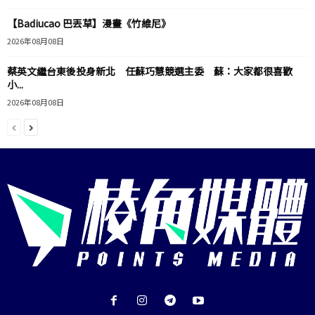
【Badiucao 巴丟草】漫畫《竹維尼》
2026年08月08日
蔡英文繼台東後投身新北 任蘇巧慧競選主委 蘇：大家都很喜歡
小...
2026年08月08日