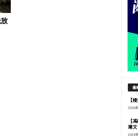
元放
最
【棱角
2026
【馮
潮文
2026