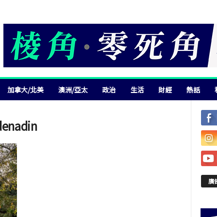
加拿大/北美
澳洲/亞太
政治
生活
財經
熱話
denadin
廣