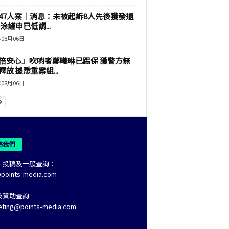
47人案｜消息：未被起訴8人先後獲發還
涂謹申已低調...
年08月06日
倍安心」吹哨者鄭曦琳已踢保 獲警方無
釋放 據悉重案組...
年08月06日
絡我們
、投稿及一般查詢：
@points-media.com
及贊助查詢:
eting@points-media.com