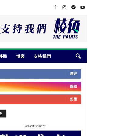
移民
博客
支持我們
讚好
跟隨
訂閱
告
- Advertisement -