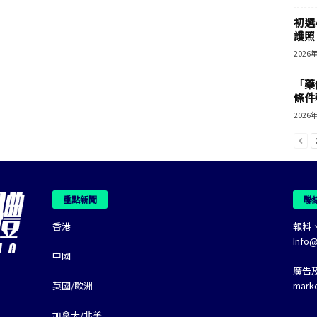
初選
護照 
2026
「藥
條件
2026
重點新聞
聯
香港
報料
Info
中國
廣告
英國/歐洲
mark
加拿大/北美