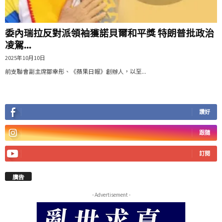
委內瑞拉反對派領袖獲諾貝爾和平獎 特朗普批政治
凌駕...
2025年10月10日
前支聯會副主席鄒幸彤、《蘋果日報》創辦人，以至...
讚好
跟隨
訂閱
廣告
- Advertisement -