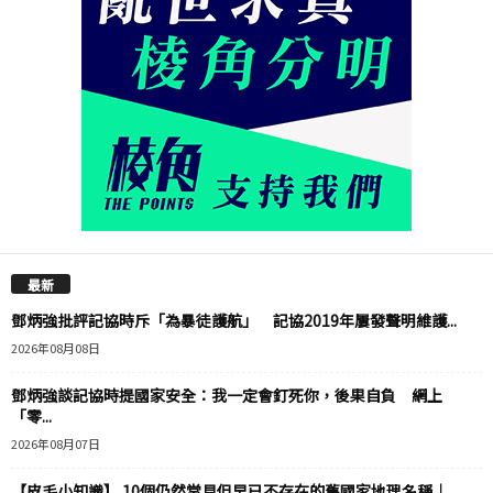
最新
鄧炳強批評記協時斥「為暴徒護航」 記協2019年屢發聲明維護...
2026年08月08日
鄧炳強談記協時提國家安全：我一定會釘死你，後果自負 網上
「零...
2026年08月07日
【皮毛小知識】 10個仍然常見但早已不存在的舊國家地理名稱｜...