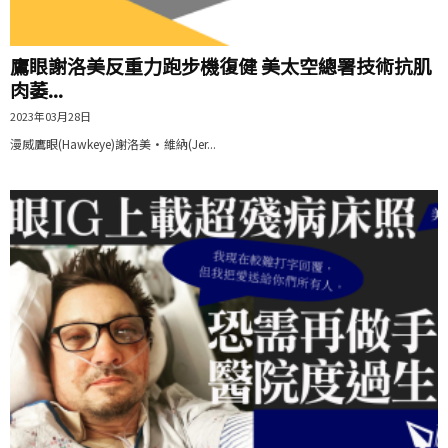
鷹眼謝洛美反重力跑步機復健 美太空總署技術抗肌
肉萎...
2023年03月28日
漫威鷹眼(Hawkeye)謝洛美·維納(Jer...