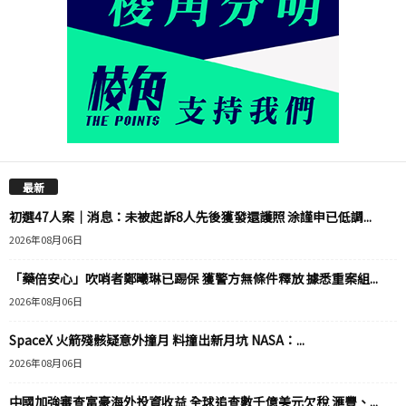
最新
初選47人案｜消息：未被起訴8人先後獲發還護照 涂謹申已低調...
2026年08月06日
「藥倍安心」吹哨者鄭曦琳已踢保 獲警方無條件釋放 據悉重案組...
2026年08月06日
SpaceX 火箭殘骸疑意外撞月 料撞出新月坑 NASA：...
2026年08月06日
中國加強審查富豪海外投資收益 全球追查數千億美元欠稅 滙豐、...