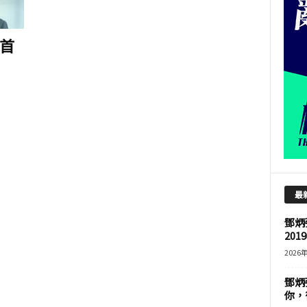
首
最
鄧炳
201
2026
鄧炳
你，