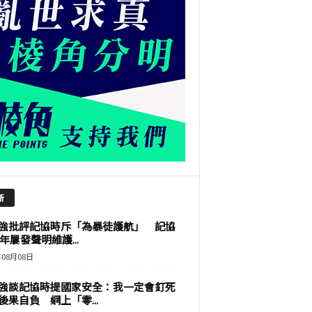
新
強批評記協時斥「為暴徒護航」 記協
9年屢發聲明維護...
年08月08日
強談記協時提國家安全：我一定會釘死
後果自負 網上「零...