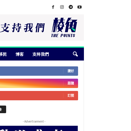
移民
博客
支持我們
讚好
跟隨
訂閱
告
- Advertisement -