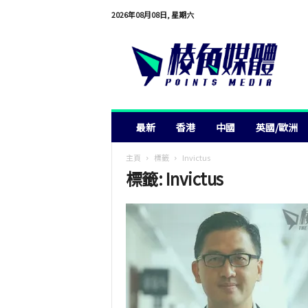
2026年08月08日, 星期六
棱
角
媒
體
最新
香港
中國
英國/歐洲
主頁
標籤
Invictus
標籤: Invictus