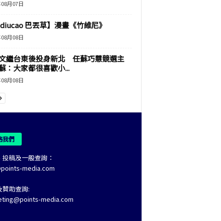
年08月07日
adiucao 巴丟草】漫畫《竹維尼》
年08月08日
文繼台東後投身新北 任蘇巧慧競選主
蘇：大家都很喜歡小...
年08月08日
絡我們
、投稿及一般查詢：
@points-media.com
及贊助查詢:
eting@points-media.com