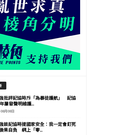
新
強批評記協時斥「為暴徒護航」 記協
9年屢發聲明維護...
年08月08日
強談記協時提國家安全：我一定會釘死
後果自負 網上「零...