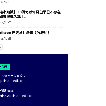
年08月07日
毛小知識】 10個仍然常見但早已不存在
國家地理名稱｜...
年08月08日
adiucao 巴丟草】漫畫《竹維尼》
年08月08日
絡我們
、投稿及一般查詢：
@points-media.com
及贊助查詢:
eting@points-media.com