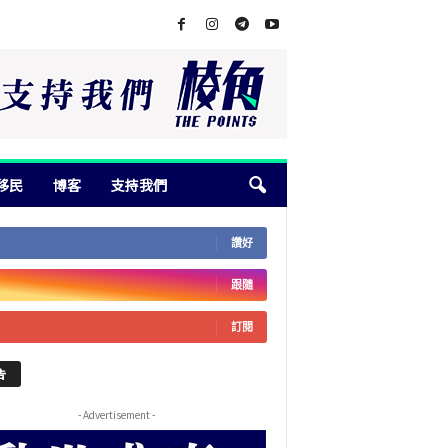
移民
博客
支持我們
讚好
跟隨
訂閱
告
- Advertisement -