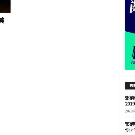
億美
最
鄧炳
201
2026
鄧炳
你，