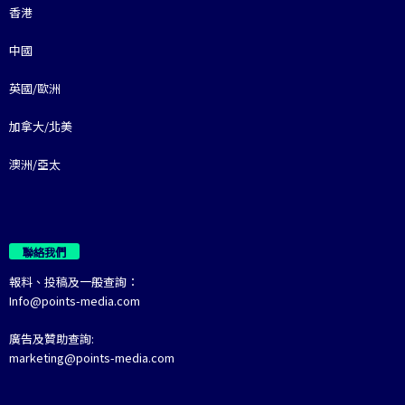
香港
中國
英國/歐洲
加拿大/北美
澳洲/亞太
聯絡我們
報料、投稿及一般查詢：
Info@points-media.com
廣告及贊助查詢:
marketing@points-media.com