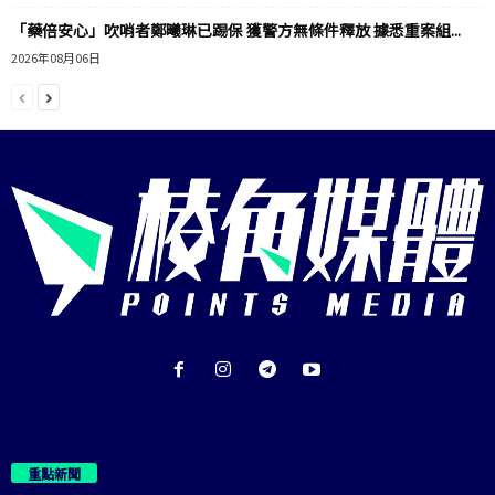
「藥倍安心」吹哨者鄭曦琳已踢保 獲警方無條件釋放 據悉重案組...
2026年08月06日
重點新聞