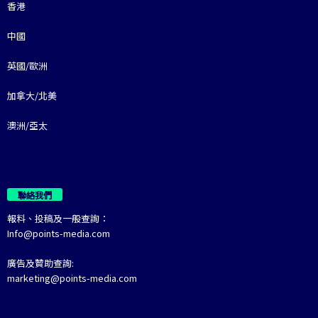
香港
中國
英國/歐洲
加拿大/北美
澳洲/亞太
聯絡我們
報料、投稿及一般查詢：
Info@points-media.com
廣告及贊助查詢:
marketing@points-media.com