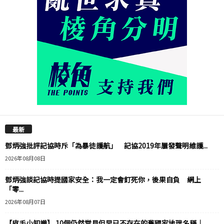
最新
鄧炳強批評記協時斥「為暴徒護航」 記協2019年屢發聲明維護...
2026年08月08日
鄧炳強談記協時提國家安全：我一定會釘死你，後果自負 網上
「零...
2026年08月07日
【皮毛小知識】 10個仍然常見但早已不存在的舊國家地理名稱｜...