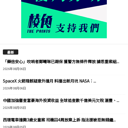
最新
「藥倍安心」吹哨者鄭曦琳已踢保 獲警方無條件釋放 據悉重案組...
2026年08月06日
SpaceX 火箭殘骸疑意外撞月 料撞出新月坑 NASA：...
2026年08月06日
中國加強審查富豪海外投資收益 全球追查數千億美元欠稅 滙豐、...
2026年08月05日
西環電車撞斃3歲女童案 司機囚4周放棄上訴 指法援被拒無錢繼...
2026年08月05日