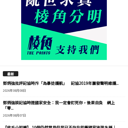
最新
鄧炳強批評記協時斥「為暴徒護航」 記協2019年屢發聲明維護...
2026年08月08日
鄧炳強談記協時提國家安全：我一定會釘死你，後果自負 網上
「零...
2026年08月07日
【皮毛小知識】 10個仍然常見但早已不存在的舊國家地理名稱｜...