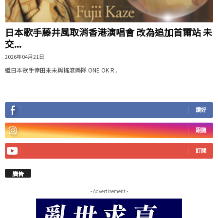
日本歌手藤井風取消香港演唱會 改為追加首爾站 未
交...
2026年04月21日
繼日本歌手倖田來未與搖滾樂隊 ONE OK R...
讚好
跟隨
訂閱
廣告
- Advertisement -