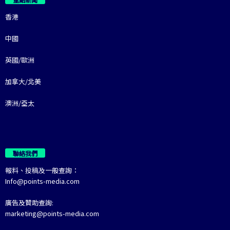
香港
中國
英國/歐洲
加拿大/北美
澳洲/亞太
聯絡我們
報料、投稿及一般查詢：
Info@points-media.com
廣告及贊助查詢:
marketing@points-media.com