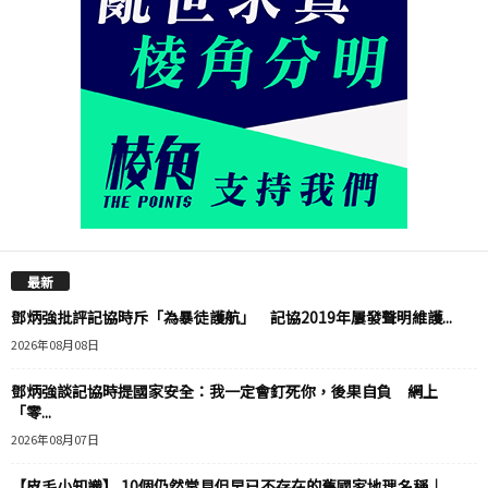
最新
鄧炳強批評記協時斥「為暴徒護航」 記協2019年屢發聲明維護...
2026年08月08日
鄧炳強談記協時提國家安全：我一定會釘死你，後果自負 網上
「零...
2026年08月07日
【皮毛小知識】 10個仍然常見但早已不存在的舊國家地理名稱｜...