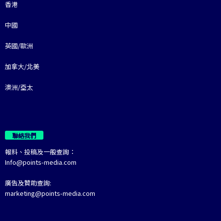
香港
中國
英國/歐洲
加拿大/北美
澳洲/亞太
聯絡我們
報料、投稿及一般查詢：
Info@points-media.com
廣告及贊助查詢:
marketing@points-media.com