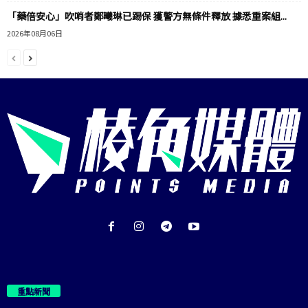
「藥倍安心」吹哨者鄭曦琳已踢保 獲警方無條件釋放 據悉重案組...
2026年08月06日
重點新聞