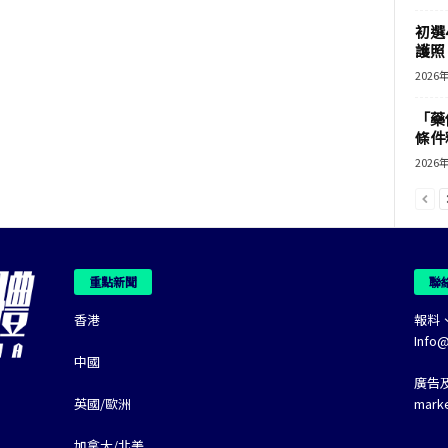
初選
護照 
2026
「藥
條件
2026
重點新聞
聯
香港
報料
Info
中國
廣告
英國/歐洲
mark
加拿大/北美