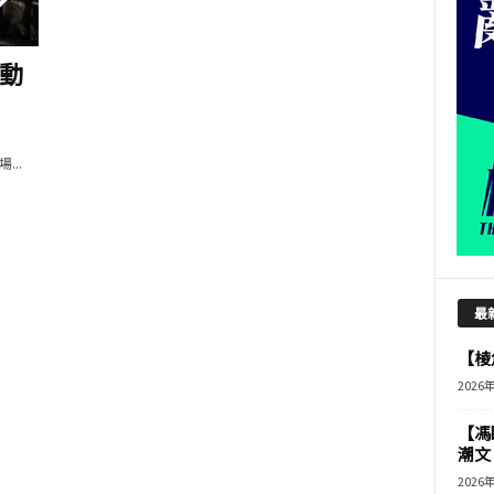
動
..
最
【棱角
2026
【馮
潮文
2026