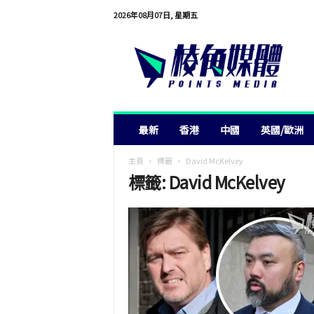
2026年08月07日, 星期五
棱
角
媒
體
最新
香港
中國
英國/歐洲
主頁
標籤
David McKelvey
標籤: David McKelvey