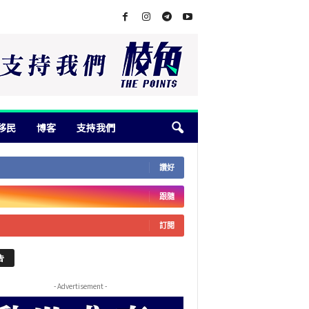
移民
博客
支持我們
讚好
跟隨
訂閱
告
- Advertisement -