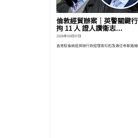
倫敦經貿辦案｜英警關鍵行
拘 11 人 證人讚衞志...
2026年03月07日
香港駐倫敦經貿辦行政經理袁松彪及曾任希斯路機場.