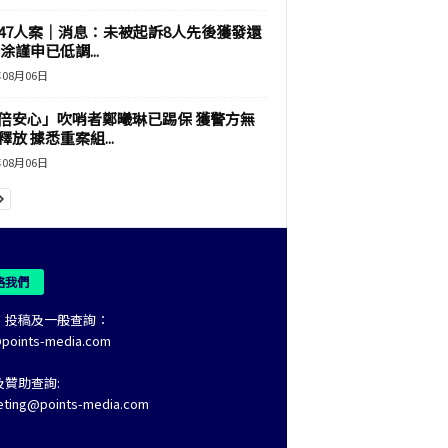
47人案｜消息：未被起訴8人先後獲發還
涂謹申已低調...
年08月06日
倍安心」吹哨者鄭曦琳已踢保 獲警方無
釋放 據悉重案組...
年08月06日
絡我們
、投稿及一般查詢：
@points-media.com
及贊助查詢:
eting@points-media.com