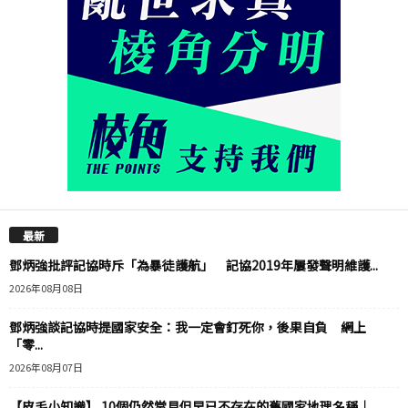
最新
鄧炳強批評記協時斥「為暴徒護航」 記協2019年屢發聲明維護...
2026年08月08日
鄧炳強談記協時提國家安全：我一定會釘死你，後果自負 網上
「零...
2026年08月07日
【皮毛小知識】 10個仍然常見但早已不存在的舊國家地理名稱｜...