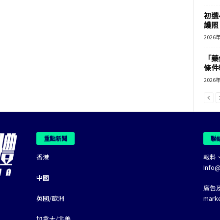
初選
護照 
2026
「藥
條件
2026
重點新聞
聯
香港
報料
Info
中國
廣告
英國/歐洲
mark
加拿大/北美