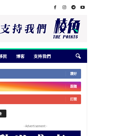
移民
博客
支持我們
讚好
跟隨
訂閱
告
- Advertisement -