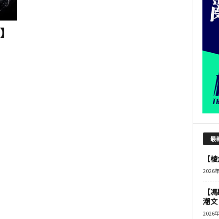
室】
最
【棱角
2026
【馮
潮文
2026