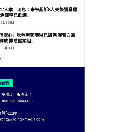
47人案｜消息：未被起訴8人先後獲發還
涂謹申已低調...
年08月06日
倍安心」吹哨者鄭曦琳已踢保 獲警方無
釋放 據悉重案組...
年08月06日
絡我們
、投稿及一般查詢：
@points-media.com
及贊助查詢:
eting@points-media.com