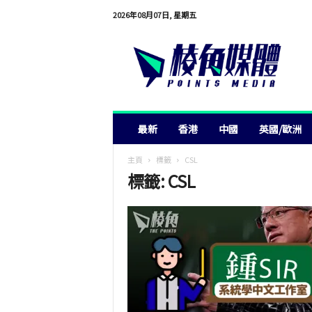
2026年08月07日, 星期五
棱
角
媒
體
最新
香港
中國
英國/歐洲
主頁
標籤
CSL
標籤: CSL