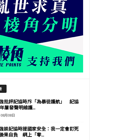
新
強批評記協時斥「為暴徒護航」 記協
9年屢發聲明維護...
年08月08日
強談記協時提國家安全：我一定會釘死
後果自負 網上「零...