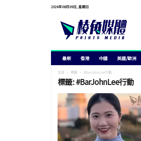
2026年08月09日, 星期日
棱
角
媒
體
最新
香港
中國
英國/歐洲
主頁
標籤
#BarJohnLee行動
標籤: #BarJohnLee行動