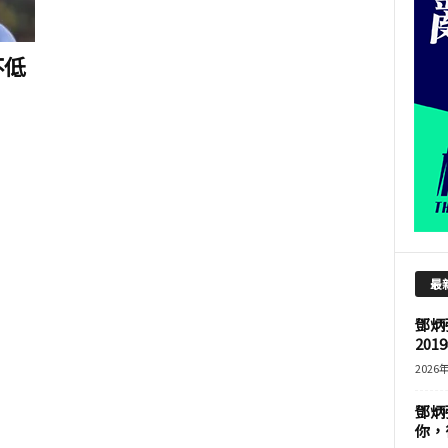
不低
最
鄧炳
201
2026
鄧炳
你，