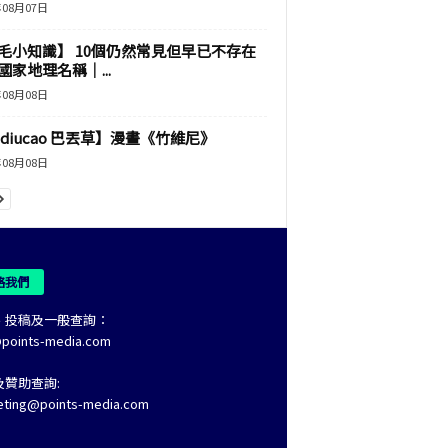
年08月07日
毛小知識】 10個仍然常見但早已不存在
國家地理名稱｜...
年08月08日
adiucao 巴丟草】漫畫《竹維尼》
年08月08日
絡我們
、投稿及一般查詢：
@points-media.com
及贊助查詢:
eting@points-media.com