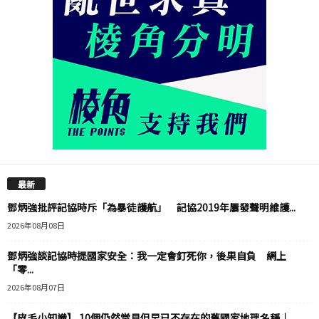
最新
鄧炳強批評記協時斥「為暴徒護航」 記協2019年屢發聲明維護...
2026年08月08日
鄧炳強談記協時提國家安全：我一定會釘死你，後果自負 網上
「零...
2026年08月07日
【皮毛小知識】 10個仍然常見但早已不存在的舊國家地理名稱｜...