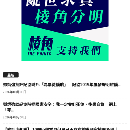
最新
鄧炳強批評記協時斥「為暴徒護航」 記協2019年屢發聲明維護...
2026年08月08日
鄧炳強談記協時提國家安全：我一定會釘死你，後果自負 網上
「零...
2026年08月07日
【皮毛小知識】 10個仍然常見但早已不存在的舊國家地理名稱｜...