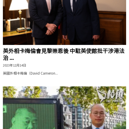
英外相卡梅倫會見黎崇恩後 中駐英使館批干涉港法
治 ...
2023年12月14日
英國外相卡梅倫（David Cameron...