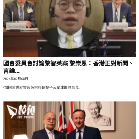
國會委員會討論黎智英案 黎崇恩：香港正對新聞、
言論...
2024年02月08日
-加國國會就黎智英案聆聽黎子及關注團體意見...