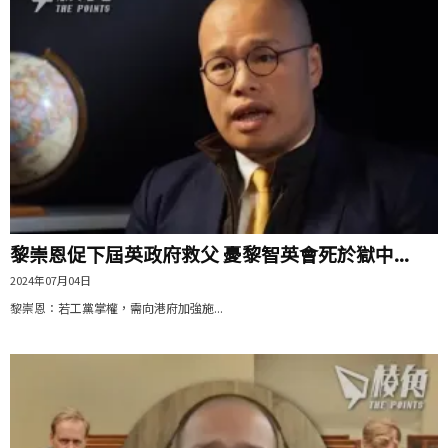
黎崇恩促下屆英政府救父 憂黎智英會死於獄中...
2024年07月04日
黎崇恩：若工黨掌權，需向港府加強施...