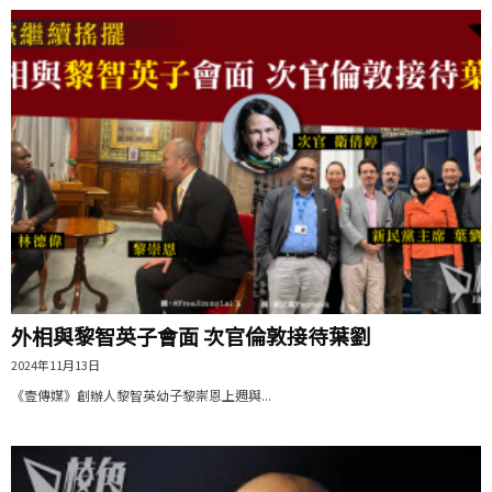
外相與黎智英子會面 次官倫敦接待葉劉
2024年11月13日
《壹傳媒》創辦人黎智英幼子黎崇恩上週與...