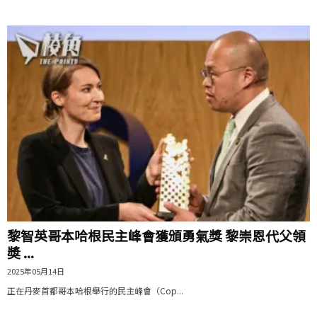
黎智英哥本哈根民主峰會獲頒勇氣獎 黎崇恩代父領
奬 ...
2025年05月14日
正在丹麥首都哥本哈根舉行的民主峰會（Cop...