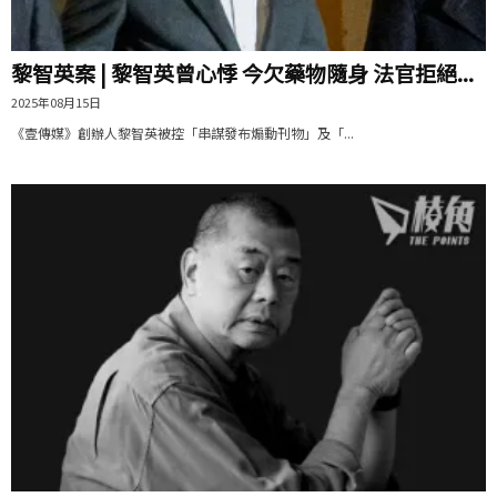
黎智英案 | 黎智英曾心悸 今欠藥物隨身 法官拒絕...
2025年08月15日
《壹傳媒》創辦人黎智英被控「串謀發布煽動刊物」及「...