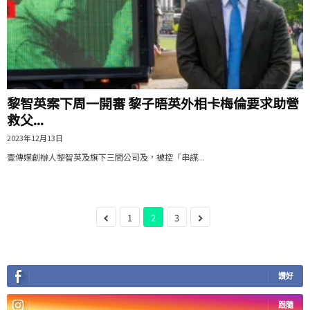
黎智英案下周一開審 黎子晤英外相卡梅倫要求助營
救父...
2023年12月13日
壹傳媒創辦人黎智英及旗下三間公司及，被控「串謀...
1
2
3
讚好
跟隨