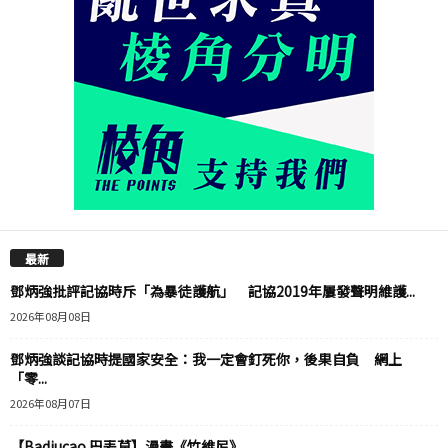
最新
鄧炳強批評記協時斥「為暴徒護航」 記協2019年屢發聲明維護...
2026年08月08日
鄧炳強談記協時提國家安全：我一定會釘死你，後果自負 網上
「零...
2026年08月07日
【Badiucao 巴丟草】漫畫《竹維尼》