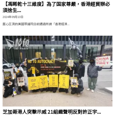
【馮睎乾十三維度】為了国家尊嚴，香港經貿辦必
須捨生...
2024年09月13日
居心叵測的美國眾議院日前通過所謂「香港經濟...
芝加哥港人突擊示威 21組織聲明反對許正宇...