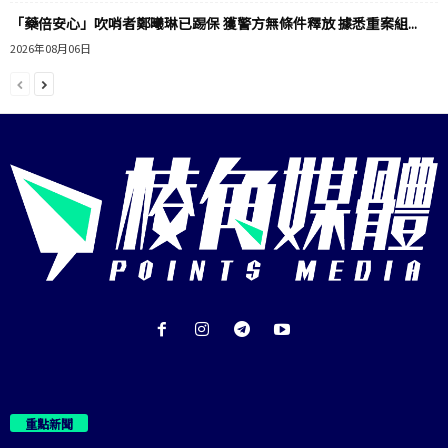
「藥倍安心」吹哨者鄭曦琳已踢保 獲警方無條件釋放 據悉重案組...
2026年08月06日
重點新聞