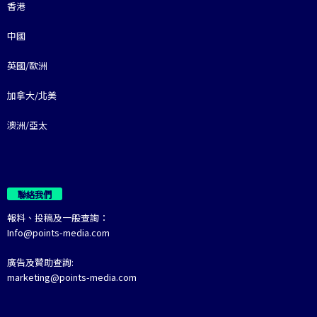
香港
中國
英國/歐洲
加拿大/北美
澳洲/亞太
聯絡我們
報料、投稿及一般查詢：
Info@points-media.com
廣告及贊助查詢:
marketing@points-media.com