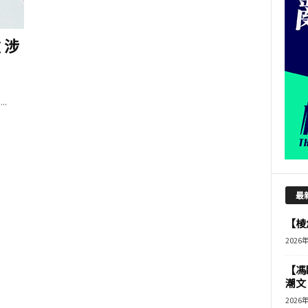
 涉
.
最
【棱角
2026
【馮
潮文
2026