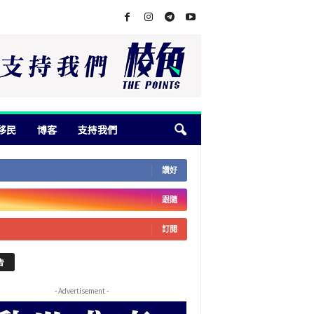
移民
博客
支持我們
讚好
跟隨
訂閱
告
- Advertisement -