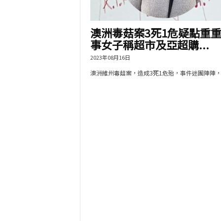
澳洲毒菇案3死1危疑點重重
事女子稱超市及亞超購...
2023年08月16日
澳洲維州毒菇案，造成3死1危殆，事件迷團陣陣，..