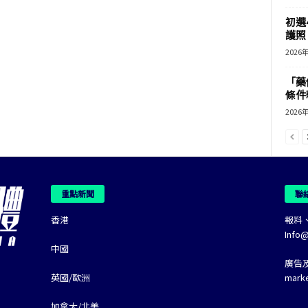
初選
護照 
2026
「藥
條件
2026
重點新聞
聯
香港
報料
Info
中國
廣告
英國/歐洲
mark
加拿大/北美