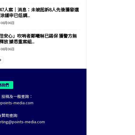
47人案｜消息：未被起訴8人先後獲發還
涂謹申已低調...
年08月06日
倍安心」吹哨者鄭曦琳已踢保 獲警方無
釋放 據悉重案組...
年08月06日
絡我們
、投稿及一般查詢：
@points-media.com
及贊助查詢:
eting@points-media.com