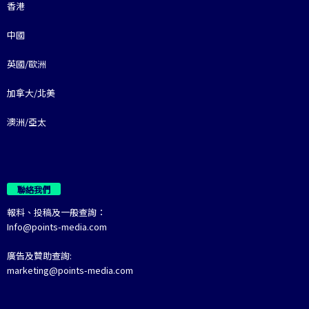
香港
中國
英國/歐洲
加拿大/北美
澳洲/亞太
聯絡我們
報料、投稿及一般查詢：
Info@points-media.com
廣告及贊助查詢:
marketing@points-media.com