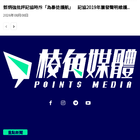
鄧炳強批評記協時斥「為暴徒護航」 記協2019年屢發聲明維護...
2026年08月08日
重點新聞