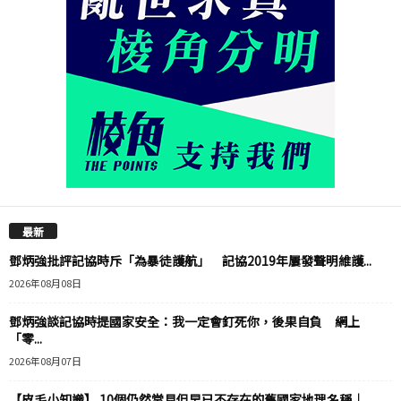
最新
鄧炳強批評記協時斥「為暴徒護航」 記協2019年屢發聲明維護...
2026年08月08日
鄧炳強談記協時提國家安全：我一定會釘死你，後果自負 網上
「零...
2026年08月07日
【皮毛小知識】 10個仍然常見但早已不存在的舊國家地理名稱｜...