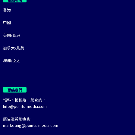
香港
中國
英國/歐洲
加拿大/北美
澳洲/亞太
聯絡我們
報料、投稿及一般查詢：
Info@points-media.com
廣告及贊助查詢:
marketing@points-media.com