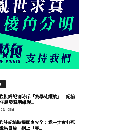
新
強批評記協時斥「為暴徒護航」 記協
9年屢發聲明維護...
年08月08日
強談記協時提國家安全：我一定會釘死
後果自負 網上「零...