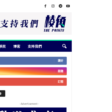
移民
博客
支持我們
讚好
跟隨
訂閱
告
- Advertisement -