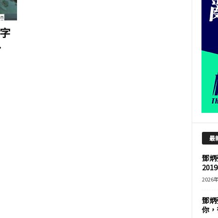
字
.
最
鄧炳
201
2026
鄧炳
你，