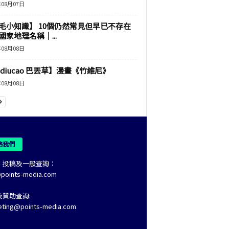
年08月07日
毛小知識】 10個仍然常見但早已不存在
國家地理名稱｜...
年08月08日
adiucao 巴丟草】漫畫《竹維尼》
年08月08日
絡我們
、投稿及一般查詢：
@points-media.com
及贊助查詢:
eting@points-media.com