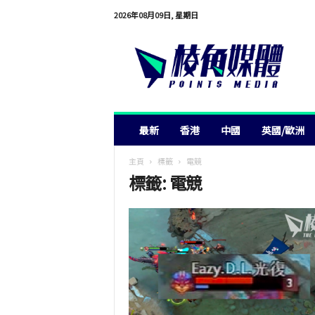
2026年08月09日, 星期日
棱
角
媒
體
最新
香港
中國
英國/歐洲
主頁
標籤
電競
標籤: 電競