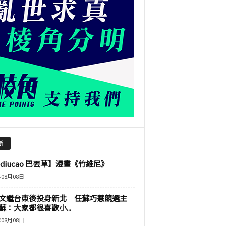
新
adiucao 巴丟草】漫畫《竹維尼》
年08月08日
文繼台東後投身新北 任蘇巧慧競選主
蘇：大家都很喜歡小...
年08月08日