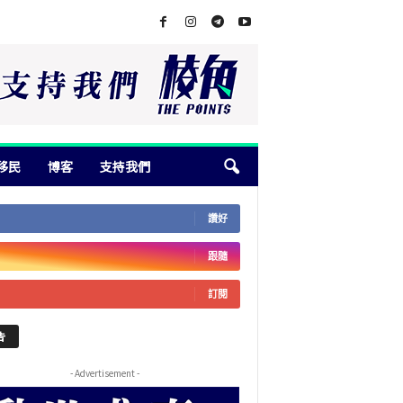
移民
博客
支持我們
讚好
跟隨
訂閱
告
- Advertisement -