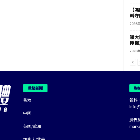
【馮
料守
2026
嶺大
授權
2026
重點新聞
聯
香港
報料
Info
中國
廣告
英國/歐洲
mark
加拿大/北美