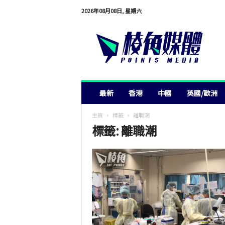
2026年08月08日, 星期六
棱
角
媒
體
最新
香港
中國
英國/歐洲
主頁
標籤
離職潮
標籤: 離職潮