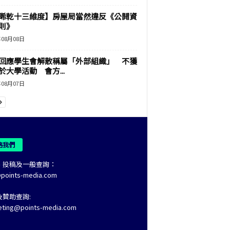
睎乾十三維度】房屋局當然違反《公開資
則》
年08月08日
回應學生會解散稱屬「外部組織」 不獲
於大學活動 會方...
年08月07日
絡我們
、投稿及一般查詢：
@points-media.com
及贊助查詢:
eting@points-media.com