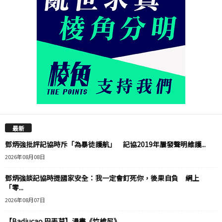
最新
鄧炳強批評記協時斥「為暴徒護航」 記協2019年屢發聲明維護...
2026年08月08日
鄧炳強談記協時提國家安全：我一定會釘死你，後果自負 網上
「零...
2026年08月07日
【Badiucao 巴丟草】漫畫《竹維尼》