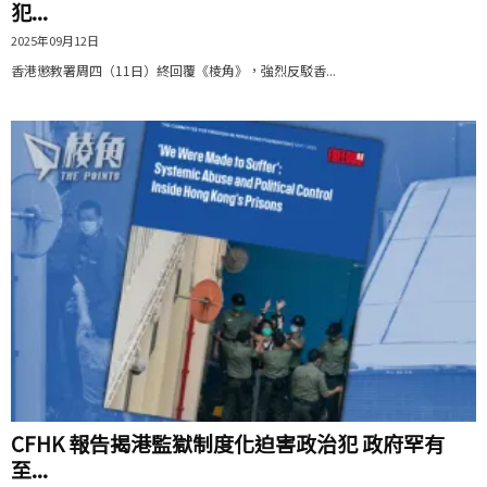
犯...
2025年09月12日
香港懲教署周四（11日）終回覆《棱角》，強烈反駁香...
CFHK 報告揭港監獄制度化迫害政治犯 政府罕有
至...