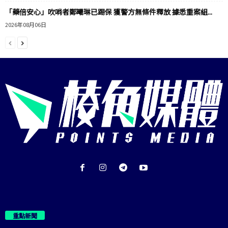
「藥倍安心」吹哨者鄭曦琳已踢保 獲警方無條件釋放 據悉重案組...
2026年08月06日
重點新聞