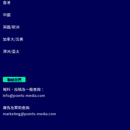
香港
中國
英國/歐洲
加拿大/北美
澳洲/亞太
聯絡我們
報料、投稿及一般查詢：
Info@points-media.com
廣告及贊助查詢:
marketing@points-media.com